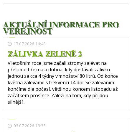
AKTUÁLNÍ INFORMACE PRO
VEŘEJNOST
17.07.2026 16:48
ZÁLIVKA ZELENĚ 2
V letošním roce jsme začali stromy zalévat na
přelomu března a dubna, kdy dostávali zálivku
jednou za cca 4 týdny v množství 80 litrů. Od konce
května zaléváme s frekvencí 14 dní. Se zaléváním
končíme dle počasí, většinou koncem listopadu až
začátkem prosince. Záleží na tom, kdy přijdou
silnější...
03.07.2026 13:33