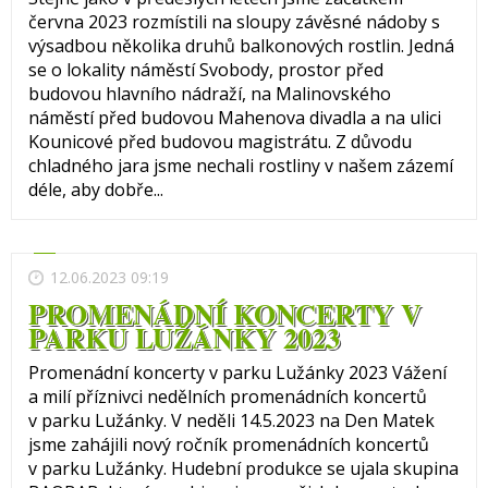
června 2023 rozmístili na sloupy závěsné nádoby s
výsadbou několika druhů balkonových rostlin. Jedná
se o lokality náměstí Svobody, prostor před
budovou hlavního nádraží, na Malinovského
náměstí před budovou Mahenova divadla a na ulici
Kounicové před budovou magistrátu. Z důvodu
chladného jara jsme nechali rostliny v našem zázemí
déle, aby dobře...
12.06.2023 09:19
PROMENÁDNÍ KONCERTY V
PARKU LUŽÁNKY 2023
Promenádní koncerty v parku Lužánky 2023 Vážení
a milí příznivci nedělních promenádních koncertů
v parku Lužánky. V neděli 14.5.2023 na Den Matek
jsme zahájili nový ročník promenádních koncertů
v parku Lužánky. Hudební produkce se ujala skupina