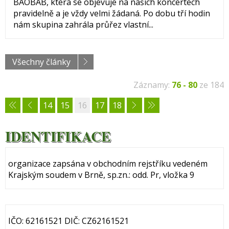
BAOBAB, která se objevuje na našich koncertech
pravidelně a je vždy velmi žádaná. Po dobu tří hodin
nám skupina zahrála průřez vlastní...
Všechny články
Záznamy:
76 - 80
ze 184
14
15
16
17
18
IDENTIFIKACE
organizace zapsána v obchodním rejstříku vedeném
Krajským soudem v Brně, sp.zn.: odd. Pr, vložka 9
IČO: 62161521 DIČ: CZ62161521