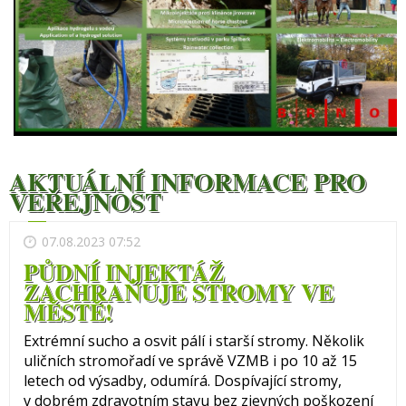
AKTUÁLNÍ INFORMACE PRO
VEŘEJNOST
07.08.2023 07:52
PŮDNÍ INJEKTÁŽ
ZACHRAŇUJE STROMY VE
MĚSTĚ!
Extrémní sucho a osvit pálí i starší stromy. Několik
uličních stromořadí ve správě VZMB i po 10 až 15
letech od výsadby, odumírá. Dospívající stromy,
v dobrém zdravotním stavu bez zjevných poškození