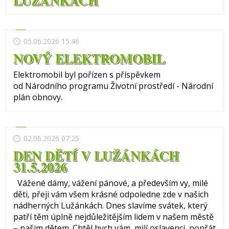
05.06.2026 15:46
NOVÝ ELEKTROMOBIL
Elektromobil byl pořízen s příspěvkem
od Národního programu Životní prostředí - Národní
plán obnovy.
02.06.2026 07:25
DEN DĚTÍ V LUŽÁNKÁCH
31.5.2026
Vážené dámy, vážení pánové, a především vy, milé
děti, přeji vám všem krásné odpoledne zde v našich
nádherných Lužánkách. Dnes slavíme svátek, který
patří těm úplně nejdůležitějším lidem v našem městě
– našim dětem. Chtěl bych vám, milí oslavenci, popřát