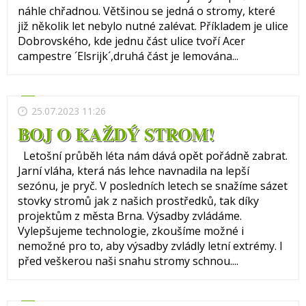
náhle chřadnou. Většinou se jedná o stromy, které
již několik let nebylo nutné zalévat. Příkladem je ulice
Dobrovského, kde jednu část ulice tvoří Acer
campestre ´Elsrijk´,druhá část je lemována...
25.07.2023 11:26
BOJ O KAŽDÝ STROM!
Letošní průběh léta nám dává opět pořádně zabrat.
Jarní vláha, která nás lehce navnadila na lepší
sezónu, je pryč. V posledních letech se snažíme sázet
stovky stromů jak z našich prostředků, tak díky
projektům z města Brna. Výsadby zvládáme.
Vylepšujeme technologie, zkoušíme možné i
nemožné pro to, aby výsadby zvládly letní extrémy. I
před veškerou naši snahu stromy schnou....