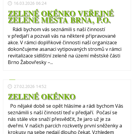
16.03.2026 06:24
ZELENÉ OKÉNKO VEŘEJNÉ
ZELENĚ MĚSTA BRNA, P.O.
Rádi bychom vás seznámili s naší činností
v předjaří a pozvali vás na některé připravované
akce. V rámci doplňkové činnosti naší organizace
dokončujeme asanaci vytipovaných stromů v rámci
revitalizace sídlištní zeleně na území městské části
Brno Žabovřesky –...
27.02.2026 14:52
ZELENÉ OKÉNKO
Po nějaké době se opět hlásíme a rádi bychom Vás
seznámili s naší činností teď v předjaří. Počasí se
nás stále více snaží přesvědčit, že jaro už je za
dveřmi. V našich parcích rozkvetly první sněženky a
krokusy na sebe nedají dlouho čekat. Vzhledem