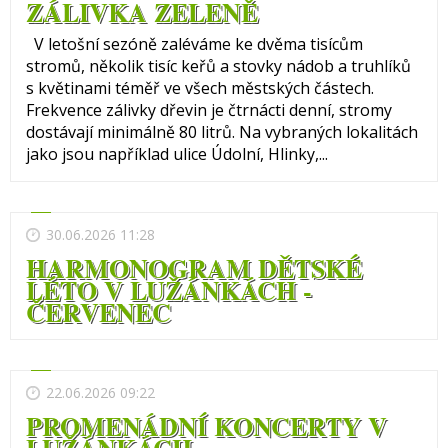
ZÁLIVKA ZELENĚ
V letošní sezóně zaléváme ke dvěma tisícům
stromů, několik tisíc keřů a stovky nádob a truhlíků
s květinami téměř ve všech městských částech.
Frekvence zálivky dřevin je čtrnácti denní, stromy
dostávají minimálně 80 litrů. Na vybraných lokalitách
jako jsou například ulice Údolní, Hlinky,...
30.06.2026 11:28
HARMONOGRAM DĚTSKÉ
LÉTO V LUŽÁNKÁCH -
ČERVENEC
22.06.2026 09:22
PROMENÁDNÍ KONCERTY V
LUŽÁNKÁCH