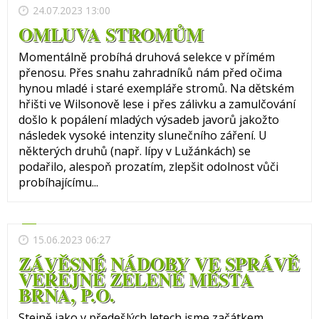
24.07.2023 13:00
OMLUVA STROMŮM
Momentálně probíhá druhová selekce v přímém
přenosu. Přes snahu zahradníků nám před očima
hynou mladé i staré exempláře stromů. Na dětském
hřišti ve Wilsonově lese i přes zálivku a zamulčování
došlo k popálení mladých výsadeb javorů jakožto
následek vysoké intenzity slunečního záření. U
některých druhů (např. lípy v Lužánkách) se
podařilo, alespoň prozatím, zlepšit odolnost vůči
probíhajícímu...
15.06.2023 06:27
ZÁVĚSNÉ NÁDOBY VE SPRÁVĚ
VEŘEJNÉ ZELENĚ MĚSTA
BRNA, P.O.
Stejně jako v předešlých letech jsme začátkem