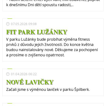
k dnešnímu Dni dětí spoustu radosti,...
07.05.2026 09:08
FIT PARK LUŽÁNKY
V parku Lužánky bude probíhat výměna fitness
prvků z důvodu jejich životnosti. Do konce května
budou nainstalovány nové. Děkujeme za pochopení
a prosíme o zvýšenou opatrnost.
01.04.2026 06:22
NOVÉ LAVIČKY
Začali jsme s výměnou laviček v parku Špilberk.