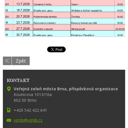
Zpět
KONTAKT
Veřejná zeleň města Brna, příspěvková organizace
Kounicova 1013/16a
602 00 Brno
+420 542 422 641
vzmb@vzm
b.cz