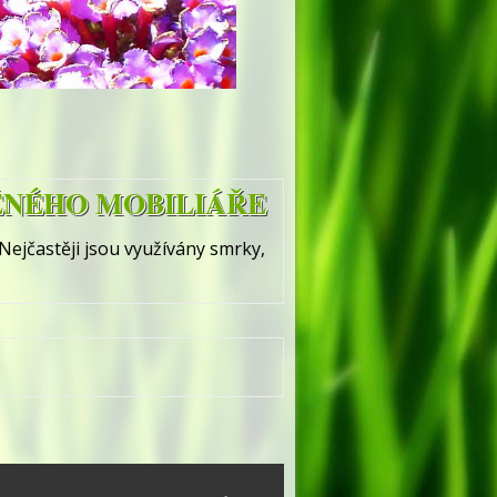
ĚNÉHO MOBILIÁŘE
Nejčastěji jsou využívány smrky,