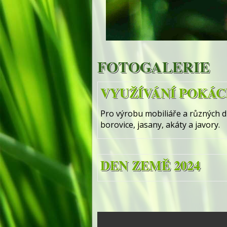
FOTOGALERIE
VYUŽÍVÁNÍ POKÁ
Pro výrobu mobiliáře a různých d
borovice, jasany, akáty a javory.
DEN ZEMĚ 2024