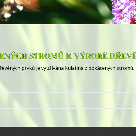
CENÝCH STROMŮ K VÝROBĚ DŘEV
řevěných prvků je využívána kulatina z pokácených stromů. 