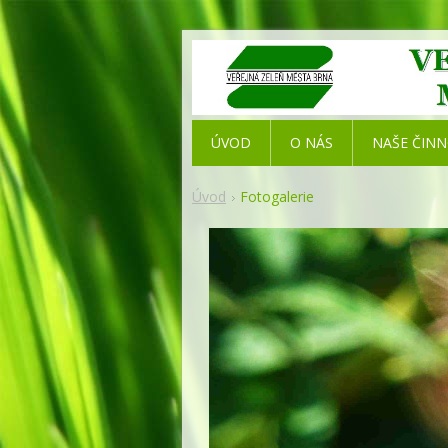
ÚVOD
O NÁS
NAŠE ČIN
Úvod
Fotogalerie