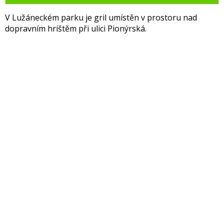
V Lužáneckém parku je gril umístěn v prostoru nad
dopravním hrištěm při ulici Pionýrská.