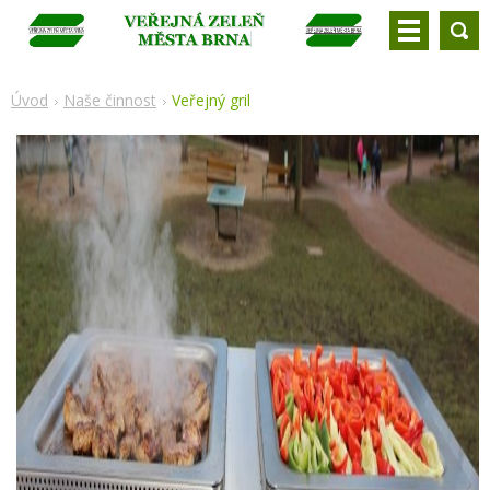
Úvod
Naše činnost
Veřejný gril