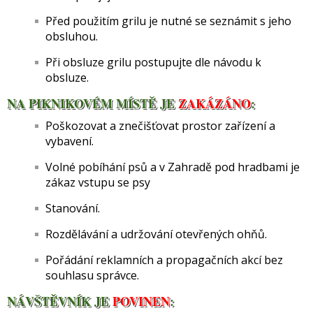
Před použitím grilu je nutné se seznámit s jeho
obsluhou.
Při obsluze grilu postupujte dle návodu k
obsluze.
NA PIKNIKOVÉM MÍSTĚ JE
ZAKÁZÁNO
:
Poškozovat a znečišťovat prostor zařízení a
vybavení.
Volné pobíhání psů a v Zahradě pod hradbami je
zákaz vstupu se psy
Stanování.
Rozdělávání a udržování otevřených ohňů.
Pořádání reklamních a propagačních akcí bez
souhlasu správce.
NÁVŠTĚVNÍK JE
POVINEN
: