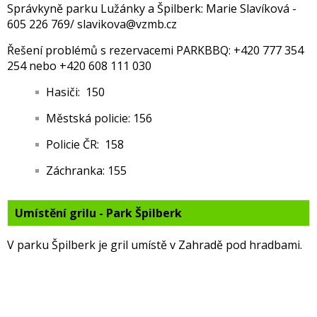
Správkyně parku Lužánky a Špilberk: Marie Slavíková -
605 226 769/ slavikova@vzmb.cz
Řešení problémů s rezervacemi PARKBBQ: +420 777 354
254 nebo +420 608 111 030
Hasiči: 150
Městská policie: 156
Policie ČR: 158
Záchranka: 155
Umístění grilu - Park Špilberk
V parku Špilberk je gril umístě v Zahradě pod hradbami.