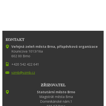
KONTAKT
Veřejná zeleň města Brna, příspěvková organizace
Kounicova 1013/16a
602 00 Brno
+420 542 422 641
vzmb@vzm
b.cz
ZŘIZOVATEL
Statutární město Brno
Magistrát města Brna
Dominikánské nám.1