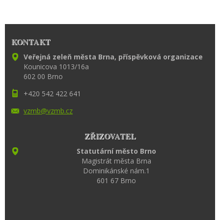
KONTAKT
Veřejná zeleň města Brna, příspěvková organizace
Kounicova 1013/16a
602 00 Brno
+420 542 422 641
vzmb@vzm
b.cz
ZŘIZOVATEL
Statutární město Brno
Magistrát města Brna
Dominikánské nám.1
601 67 Brno