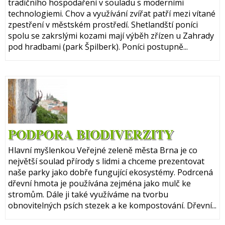
tradičního hospodaření v souladu s moderními
technologiemi. Chov a využívání zvířat patří mezi vítané
zpestření v městském prostředí. Shetlandští poníci
spolu se zakrslými kozami mají výběh zřízen u Zahrady
pod hradbami (park Špilberk). Poníci postupně...
PODPORA BIODIVERZITY
Hlavní myšlenkou Veřejné zeleně města Brna je co
největší soulad přírody s lidmi a chceme prezentovat
naše parky jako dobře fungující ekosystémy. Podrcená
dřevní hmota je používána zejména jako mulč ke
stromům. Dále ji také využíváme na tvorbu
obnovitelných psích stezek a ke kompostování. Dřevní...