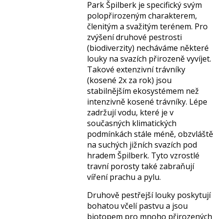
Park Špilberk je specifický svým
polopřirozeným charakterem,
členitým a svažitým terénem. Pro
zvýšení druhové pestrosti
(biodiverzity) necháváme některé
louky na svazích přirozeně vyvíjet.
Takové extenzivní trávníky
(kosené 2x za rok) jsou
stabilnějším ekosystémem než
intenzivně kosené trávníky. Lépe
zadržují vodu, které je v
současných klimatických
podmínkách stále méně, obzvláště
na suchých jižních svazích pod
hradem Špilberk. Tyto vzrostlé
travní porosty také zabraňují
víření prachu a pylu.
Druhově pestřejší louky poskytují
bohatou včelí pastvu a jsou
biotopem pro mnoho přirozených