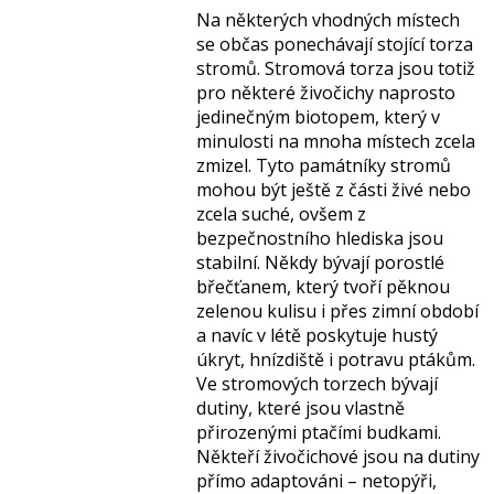
Na některých vhodných místech
se občas ponechávají stojící torza
stromů. Stromová torza jsou totiž
pro některé živočichy naprosto
jedinečným biotopem, který v
minulosti na mnoha místech zcela
zmizel. Tyto památníky stromů
mohou být ještě z části živé nebo
zcela suché, ovšem z
bezpečnostního hlediska jsou
stabilní. Někdy bývají porostlé
břečťanem, který tvoří pěknou
zelenou kulisu i přes zimní období
a navíc v létě poskytuje hustý
úkryt, hnízdiště i potravu ptákům.
Ve stromových torzech bývají
dutiny, které jsou vlastně
přirozenými ptačími budkami.
Někteří živočichové jsou na dutiny
přímo adaptováni – netopýři,