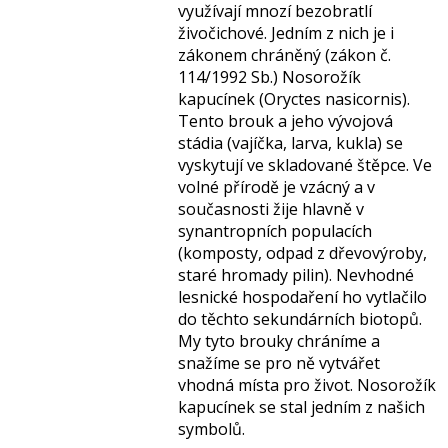
využívají mnozí bezobratlí
živočichové. Jedním z nich je i
zákonem chráněný (zákon č.
114/1992 Sb.) Nosorožík
kapucínek (Oryctes nasicornis).
Tento brouk a jeho vývojová
stádia (vajíčka, larva, kukla) se
vyskytují ve skladované štěpce. Ve
volné přírodě je vzácný a v
současnosti žije hlavně v
synantropních populacích
(komposty, odpad z dřevovýroby,
staré hromady pilin). Nevhodné
lesnické hospodaření ho vytlačilo
do těchto sekundárních biotopů.
My tyto brouky chráníme a
snažíme se pro ně vytvářet
vhodná místa pro život. Nosorožík
kapucínek se stal jedním z našich
symbolů.