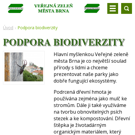
Úvod
Podpora biodiverzity
PODPORA BIODIVERZITY
Hlavní myšlenkou Veřejné zeleně
města Brna je co největší soulad
přírody s lidmi a chceme
prezentovat naše parky jako
dobře fungující ekosystémy.
Podrcená dřevní hmota je
používána zejména jako mulč ke
stromům. Dále ji také využíváme
na tvorbu obnovitelných psích
stezek a ke kompostování. Dřevní
štěpka je životadárným
organickým materiálem, který