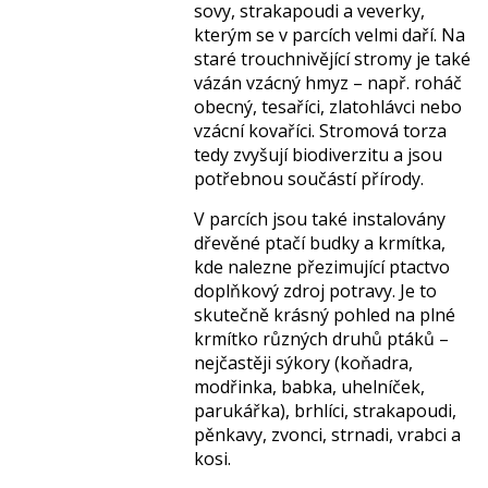
sovy, strakapoudi a veverky,
kterým se v parcích velmi daří. Na
staré trouchnivějící stromy je také
vázán vzácný hmyz – např. roháč
obecný, tesaříci, zlatohlávci nebo
vzácní kovaříci. Stromová torza
tedy zvyšují biodiverzitu a jsou
potřebnou součástí přírody.
V parcích jsou také instalovány
dřevěné ptačí budky a krmítka,
kde nalezne přezimující ptactvo
doplňkový zdroj potravy. Je to
skutečně krásný pohled na plné
krmítko různých druhů ptáků –
nejčastěji sýkory (koňadra,
modřinka, babka, uhelníček,
parukářka), brhlíci, strakapoudi,
pěnkavy, zvonci, strnadi, vrabci a
kosi.