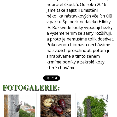
nepřátel škůdců. Od roku 2016
jsme také zajistili umístění
několika nástavkových včelích úlů
v parku Špilberk nedaleko Hlídky
IV. Rozkvetlé louky vypadají hezky
a vysemeněním se samy rozšiřují,
a proto je nemusíme tolik dosévat.
Pokosenou biomasu necháváme
na svazích proschnout, potom ji
shrabáváme a tímto senem
krmíme poníky a zakrslé kozy,
které chováme.
FOTOGALERIE: