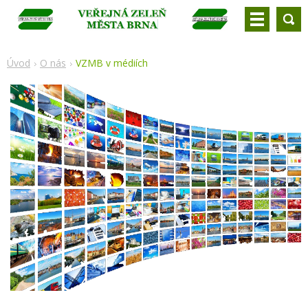
Úvod
O nás
VZMB v médiích