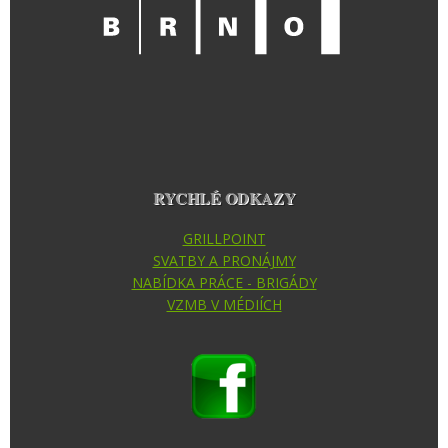
RYCHLÉ ODKAZY
GRILLPOINT
SVATBY A PRONÁJMY
NABÍDKA PRÁCE - BRIGÁDY
VZMB V MÉDIÍCH