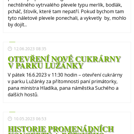
nechtěného vytrvalého plevele typu merlík, bodlák,
pcháč, šťovík, které tam nepatří. Pokud bychom tam
tyto náletové plevele ponechali, a vykvetly by, mohlo
by dojít...
12.06.2023 08:35
OTEVŘENÍ NOVÉ CUKRÁRNY
V PARKU LUŽÁNKY
V pátek 16.6.2023 v 11:30 hodin – otevření cukrárny
v parku Lužánky za přítomnosti paní primátorky,
pana ministra Hladíka, pana náměstka Suchého a
dalších hostů.
10.05.2023 06:53
HISTORIE PROMENÁDNÍCH