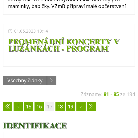
maminky, babičky. VZmB připraví malé občerstvení.
01.05.2023 10:14
PROMENÁDNÍ KONCERTY V
LUŽÁNKÁCH - PROGRAM
Všechny články
Záznamy:
81 - 85
ze 184
15
16
17
18
19
IDENTIFIKACE