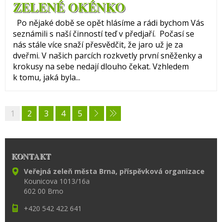
ZELENÉ OKÉNKO
Po nějaké době se opět hlásíme a rádi bychom Vás
seznámili s naší činností teď v předjaří. Počasí se
nás stále více snaží přesvědčit, že jaro už je za
dveřmi. V našich parcích rozkvetly první sněženky a
krokusy na sebe nedají dlouho čekat. Vzhledem
k tomu, jaká byla...
1
2
3
4
5
KONTAKT
Veřejná zeleň města Brna, příspěvková organizace
Kounicova 1013/16a
602 00 Brno
+420 542 422 641