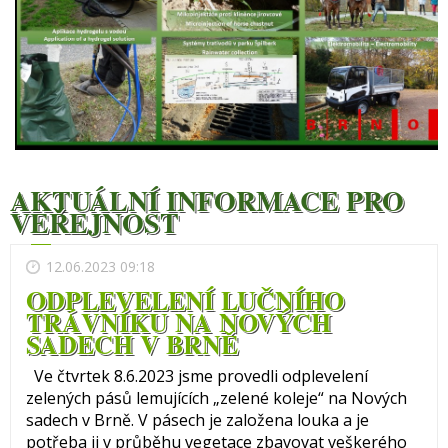
AKTUÁLNÍ INFORMACE PRO
VEŘEJNOST
12.06.2023 09:18
ODPLEVELENÍ LUČNÍHO
TRÁVNÍKU NA NOVÝCH
SADECH V BRNĚ
Ve čtvrtek 8.6.2023 jsme provedli odplevelení
zelených pásů lemujících „zelené koleje“ na Nových
sadech v Brně. V pásech je založena louka a je
potřeba ji v průběhu vegetace zbavovat veškerého