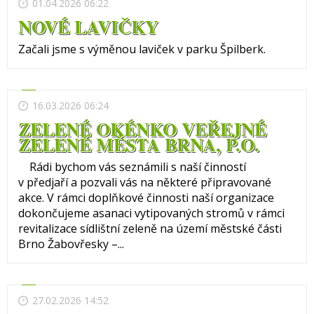
01.04.2026 06:22
NOVÉ LAVIČKY
Začali jsme s výměnou laviček v parku Špilberk.
16.03.2026 06:24
ZELENÉ OKÉNKO VEŘEJNÉ
ZELENĚ MĚSTA BRNA, P.O.
Rádi bychom vás seznámili s naší činností
v předjaří a pozvali vás na některé připravované
akce. V rámci doplňkové činnosti naší organizace
dokončujeme asanaci vytipovaných stromů v rámci
revitalizace sídlištní zeleně na území městské části
Brno Žabovřesky –...
27.02.2026 14:52