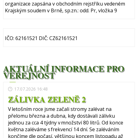
organizace zapsána v obchodním rejstříku vedeném
Krajským soudem v Brně, sp.zn.: odd. Pr, vložka 9
IČO: 62161521 DIČ: CZ62161521
AKTUÁLNÍ INFORMACE PRO
VEŘEJNOST
17.07.2026 16:48
ZÁLIVKA ZELENĚ 2
V letošním roce jsme začali stromy zalévat na
přelomu března a dubna, kdy dostávali zálivku
jednou za cca 4 týdny v množství 80 litrů. Od konce
května zaléváme s frekvencí 14 dní. Se zaléváním
končíme dle počasí, většinou koncem listopadu až