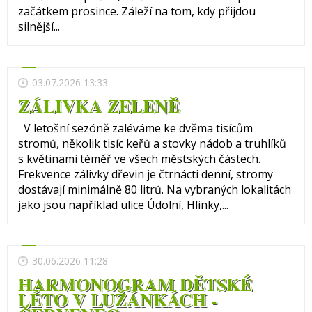
začátkem prosince. Záleží na tom, kdy přijdou
silnější...
03.07.2026 13:33
ZÁLIVKA ZELENĚ
V letošní sezóně zaléváme ke dvěma tisícům
stromů, několik tisíc keřů a stovky nádob a truhlíků
s květinami téměř ve všech městských částech.
Frekvence zálivky dřevin je čtrnácti denní, stromy
dostávají minimálně 80 litrů. Na vybraných lokalitách
jako jsou například ulice Údolní, Hlinky,...
30.06.2026 11:28
HARMONOGRAM DĚTSKÉ
LÉTO V LUŽÁNKÁCH -