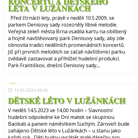
KONCERTŮ A DĚTSKÉHO
LÉTA V LUŽÁNKÁCH
Před čtrnácti lety, právě v neděli 10.5.2009, se
parkem Denisovy sady rozezněly líbivé melodie.
Veřejná zeleň města Brna vsadila kartu na oblíbený
a hojně navštěvovaný park Denisovy sady, aby zde
obnovila tradici nedělních promenádních koncertů.
Již při prvních melodiích se začali návštěvníci parku
zvědavě zastavovat a přihlížet hudební produkci.
Park Františkov, dnešní Denisovy sady,...
10.05.2023 06:43
DĚTSKÉ LÉTO V LUŽÁNKÁCH
V neděli 14.5.2023 ve 14,00 hodin – Slavnostní
hudební odpoledne ke Dni matek se skupinou
Baobab a panem náměstkem Suchým. Zároveň bude
zahájeno Dětské léto v Lužánkách – u stanu jako
každý rok. Děti budou vyrábět malé dárečky pro