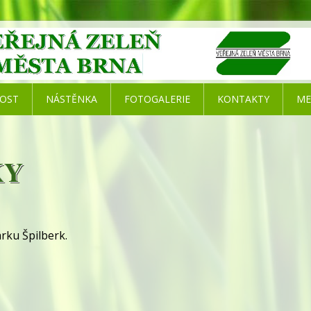
NOST
NÁSTĚNKA
FOTOGALERIE
KONTAKTY
ME
KY
rku Špilberk.