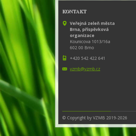
KONTAKT
Veřejná zeleň města
Brna, příspěvková
organizace
Kounicova 1013/16a
602 00 Brno
+420 542 422 641
vzmb@vzm
b.cz
© Copyright by VZMB 2019-2026