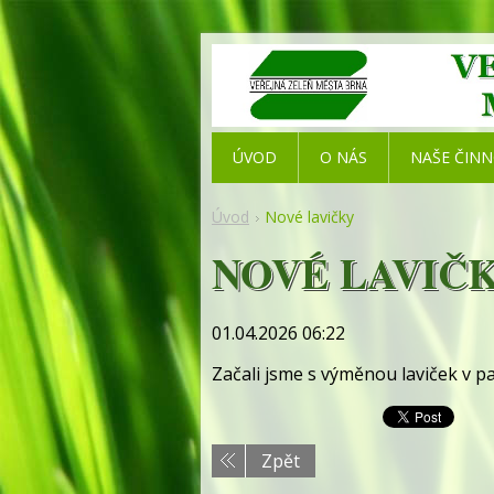
ÚVOD
O NÁS
NAŠE ČIN
Úvod
Nové lavičky
NOVÉ LAVIČ
01.04.2026 06:22
Začali jsme s výměnou laviček v pa
Zpět