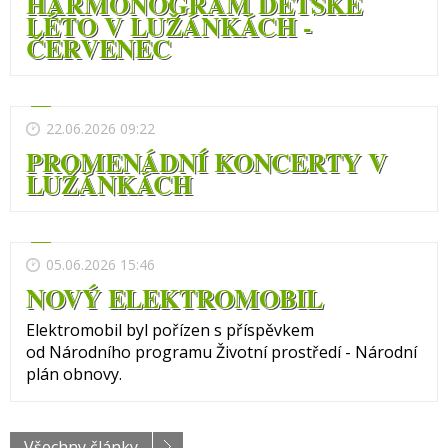
HARMONOGRAM DĚTSKÉ
LÉTO V LUŽÁNKÁCH -
ČERVENEC
22.06.2026 09:22
PROMENÁDNÍ KONCERTY V
LUŽÁNKÁCH
05.06.2026 15:46
NOVÝ ELEKTROMOBIL
Elektromobil byl pořízen s příspěvkem
od Národního programu Životní prostředí - Národní
plán obnovy.
Všechny články