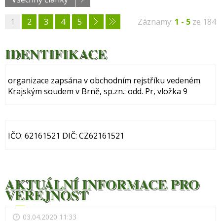
1
2
3
4
5
Záznamy:
1 - 5
ze 184
IDENTIFIKACE
organizace zapsána v obchodním rejstříku vedeném
Krajským soudem v Brně, sp.zn.: odd. Pr, vložka 9
IČO: 62161521 DIČ: CZ62161521
AKTUÁLNÍ INFORMACE PRO
VEŘEJNOST
03.04.2020 11:33