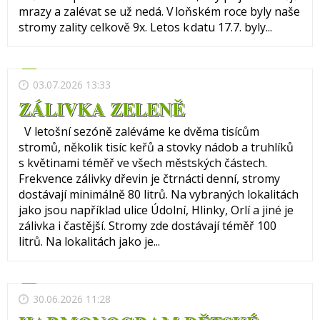
mrazy a zalévat se už nedá. V loňském roce byly naše
stromy zality celkově 9x. Letos k datu 17.7. byly...
03.07.2026 13:33
ZÁLIVKA ZELENĚ
V letošní sezóně zaléváme ke dvěma tisícům
stromů, několik tisíc keřů a stovky nádob a truhlíků
s květinami téměř ve všech městských částech.
Frekvence zálivky dřevin je čtrnácti denní, stromy
dostávají minimálně 80 litrů. Na vybraných lokalitách
jako jsou například ulice Údolní, Hlinky, Orlí a jiné je
zálivka i častější. Stromy zde dostávají téměř 100
litrů. Na lokalitách jako je...
30.06.2026 11:28