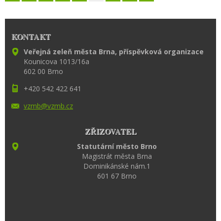
KONTAKT
Veřejná zeleň města Brna, příspěvková organizace
Kounicova 1013/16a
602 00 Brno
+420 542 422 641
vzmb@vzm
b.cz
ZŘIZOVATEL
Statutární město Brno
Magistrát města Brna
Dominikánské nám.1
601 67 Brno