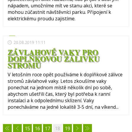
nápadem, umožníme mít ve stanu akci, které se
mohou zúčastnit návštěvníci parku. Připojení k
elektrickému proudu zajistíme.
20.08.2019 11:11
ZÁVLAHOVÉ VAKY PRO
DOPLŇKOVOU ZÁLIVKU
STROMŮ
V letošním roce opět používáme k doplňkové zálivce
stromů závlahové vaky. Letos zkoušíme vaky
ponechat na jednom místě několik dní po sobě,
abychom ušetřili čas, který byl potřeba k ranní
instalaci a k odpolednímu sklizení. Vaky
ponecháváme na jedné lokalitě 3-5 dní, na víkend...
15
16
17
18
19