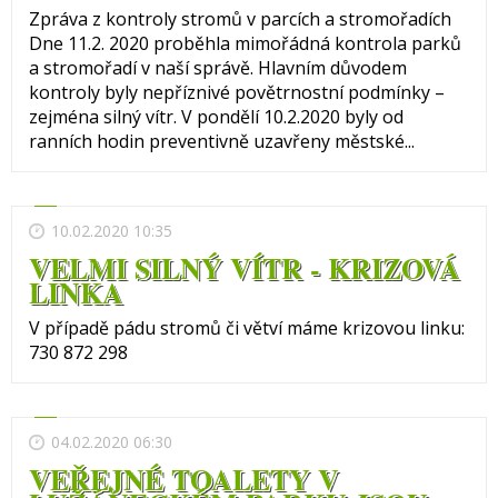
Zpráva z kontroly stromů v parcích a stromořadích
Dne 11.2. 2020 proběhla mimořádná kontrola parků
a stromořadí v naší správě. Hlavním důvodem
kontroly byly nepříznivé povětrnostní podmínky –
zejména silný vítr. V pondělí 10.2.2020 byly od
ranních hodin preventivně uzavřeny městské...
10.02.2020 10:35
VELMI SILNÝ VÍTR - KRIZOVÁ
LINKA
V případě pádu stromů či větví máme krizovou linku:
730 872 298
04.02.2020 06:30
VEŘEJNÉ TOALETY V