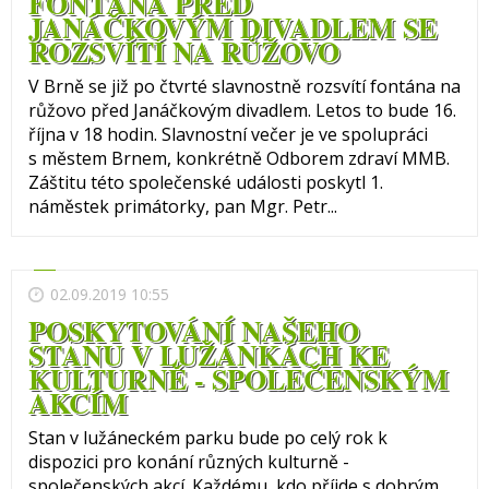
FONTÁNA PŘED
JANÁČKOVÝM DIVADLEM SE
ROZSVÍTÍ NA RŮŽOVO
V Brně se již po čtvrté slavnostně rozsvítí fontána na
růžovo před Janáčkovým divadlem. Letos to bude 16.
října v 18 hodin. Slavnostní večer je ve spolupráci
s městem Brnem, konkrétně Odborem zdraví MMB.
Záštitu této společenské události poskytl 1.
náměstek primátorky, pan Mgr. Petr...
02.09.2019 10:55
POSKYTOVÁNÍ NAŠEHO
STANU V LUŽÁNKÁCH KE
KULTURNĚ - SPOLEČENSKÝM
AKCÍM
Stan v lužáneckém parku bude po celý rok k
dispozici pro konání různých kulturně -
společenských akcí. Každému, kdo příjde s dobrým