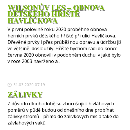
WILSONŮV LES – OBNOVA
DĚTSKÉHO HŘIŠTĚ
HAVLÍČKOVA
V první polovině roku 2020 proběhne obnova
herních prvků dětského hřiště při ulici Havlíčkova.
Dřevěné prvky i přes průběžnou opravu a údržbu již
ve většině dosloužily. Hřiště bychom rádi do konce
června 2020 obnovili v podobném duchu, v jaké bylo
v roce 2003 navrženo a...
31.03.2020 07:19
ZÁLIVKY
Z důvodu dlouhodobě se zhorušujících vláhových
poměrů v půdě budou od dnešního dne probíhat
zálivky stromů - přímo do zálivkových mís a také do
závlahových vaků.