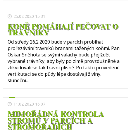
25.02.2020 15:31
KONĚ POMÁHAJÍ PEČOVAT O
TRÁVNÍKY
Od středy 26.2.2020 bude v parcích probíhat
prořezávání trávníků branami tažených koňmi. Pan
Oskar Sněhota se svými valachy bude přejíždět
vybrané trávníky, aby byly po zimě provzdušněné a
zlikvidovali se tak travní plísně. Po takto provedené
vertikutaci se do půdy lépe dostávají živiny,
sluneční...
11.02.2020 16:07
MIMOŘÁDNÁ KONTROLA
STROMŮ V PARCÍCH A
STROMOŘADÍCH