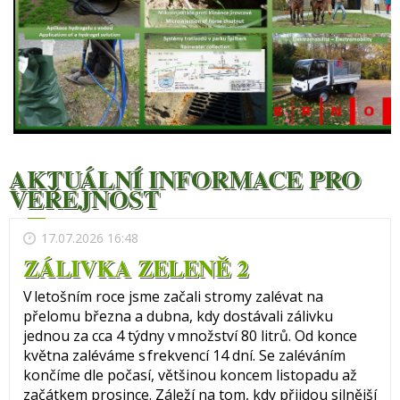
AKTUÁLNÍ INFORMACE PRO
VEŘEJNOST
17.07.2026 16:48
ZÁLIVKA ZELENĚ 2
V letošním roce jsme začali stromy zalévat na
přelomu března a dubna, kdy dostávali zálivku
jednou za cca 4 týdny v množství 80 litrů. Od konce
května zaléváme s frekvencí 14 dní. Se zaléváním
končíme dle počasí, většinou koncem listopadu až
začátkem prosince. Záleží na tom, kdy přijdou silnější