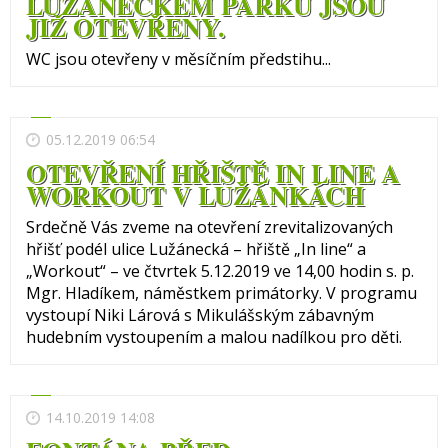
LUŽÁNECKÉM PARKU JSOU
JIŽ OTEVŘENY.
WC jsou otevřeny v měsíčním předstihu...
05.12.2019 06:54
OTEVŘENÍ HŘIŠTĚ IN LINE A
WORKOUT V LUŽÁNKÁCH
Srdečně Vás zveme na otevření zrevitalizovaných
hřišť podél ulice Lužánecká – hřiště „In line“ a
„Workout“ – ve čtvrtek 5.12.2019 ve 14,00 hodin s. p.
Mgr. Hladíkem, náměstkem primátorky. V programu
vystoupí Niki Lárová s Mikulášským zábavným
hudebním vystoupením a malou nadílkou pro děti.
14.10.2019 14:08