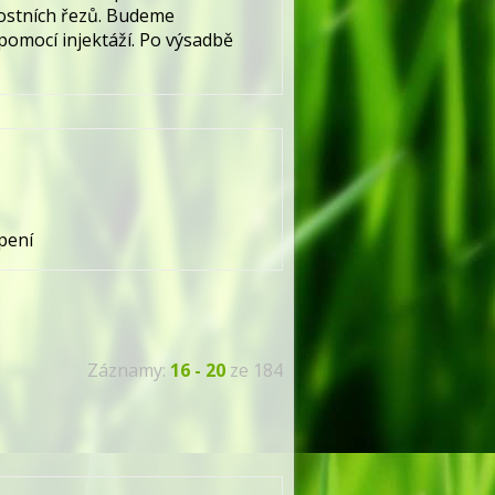
ostních řezů. Budeme
omocí injektáží. Po výsadbě
pení
Záznamy:
16 - 20
ze 184