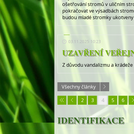
ošetřování stromů v uličním st
pokračovat ve výsadbách stromů
budou mladé stromky ukotveny a
03.11.2025 10:23
UZAVŘENÍ VEŘEJ
Z důvodu vandalizmu a krádeže
Všechny články
2
3
4
5
6
IDENTIFIKACE