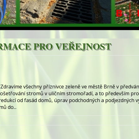
RMACE PRO VEŘEJNOST
 Zdravíme všechny příznivce zeleně ve městě Brně v předv
šetřování stromů v uličním stromořadí, a to především pr
 redukcí od fasád domů, úprav podchodných a podjezdných 
ů do...