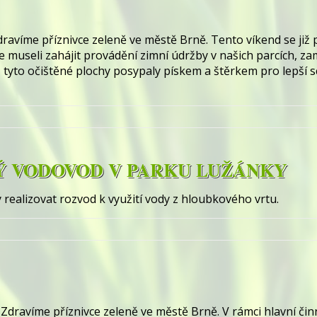
ravíme příznivce zeleně ve městě Brně. Tento víkend se již p
e museli zahájit provádění zimní údržby v našich parcích, za
, tyto očištěné plochy posypaly pískem a štěrkem pro lepší 
 VODOVOD V PARKU LUŽÁNKY
ealizovat rozvod k využití vody z hloubkového vrtu.
Zdravíme příznivce zeleně ve městě Brně. V rámci hlavní či