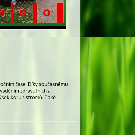
ánočním čase. Díky současnému
ováděním zdravotních a
výšek korun stromů. Také