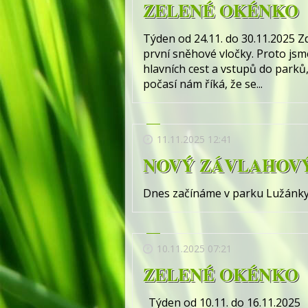
ZELENÉ OKÉNKO
Týden od 24.11. do 30.11.2025 Zd
první sněhové vločky. Proto jsm
hlavních cest a vstupů do parků
počasí nám říká, že se...
11.11.2025 12:41
NOVÝ ZÁVLAHOVÝ
Dnes začínáme v parku Lužánky r
10.11.2025 07:21
ZELENÉ OKÉNKO
Týden od 10.11. do 16.11.2025 