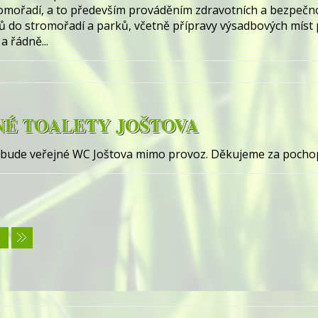
romořadí, a to především prováděním zdravotních a bezpečn
 do stromořadí a parků, včetně přípravy výsadbových míst p
 řádně...
NÉ TOALETY JOŠTOVA
 bude veřejné WC Joštova mimo provoz. Děkujeme za pocho