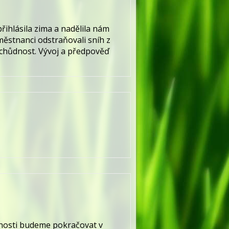
řihlásila zima a nadělila nám
městnanci odstraňovali sníh z
schůdnost. Vývoj a předpověď
nnosti budeme pokračovat v