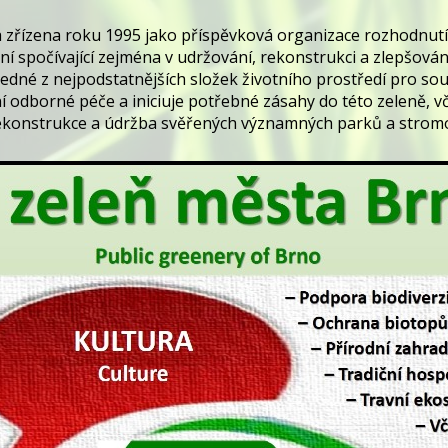
a zřízena roku 1995 jako příspěvková organizace rozhodnut
 spočívající zejména v udržování, rekonstrukci a zlepšován
edné z nejpodstatnějších složek životního prostředí pro s
í odborné péče a iniciuje potřebné zásahy do této zeleně, vč
 rekonstrukce a údržba svěřených významných parků a strom