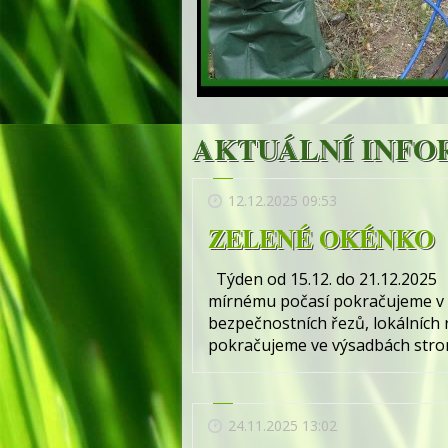
AKTUÁLNÍ INFO
12.12.2025 09:53
ZELENÉ OKÉNKO
Týden od 15.12. do 21.12.2025
mírnému počasí pokračujeme v o
bezpečnostních řezů, lokálních
pokračujeme ve výsadbách strom
24.11.2025 13:02