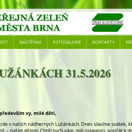
NOST
NÁSTĚNKA
FOTOGALERIE
KONTAKTY
ME
UŽÁNKÁCH 31.5.2026
především vy, milé děti,
zde v našich nádherných Lužánkách. Dnes slavíme svátek, kt
tě – našim dětem. Chtěl bych vám, milí oslavenci, popřát k