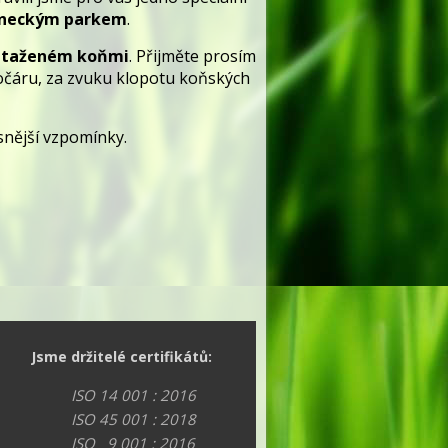
žáneckým parkem
.
 taženém koňmi
. Přijměte prosím
 kočáru, za zvuku klopotu koňských
ásnější vzpomínky.
Jsme držitelé certifikátů:
ISO 14 001 : 2016
ISO 45 001 : 2018
ISO 9 001 : 2016