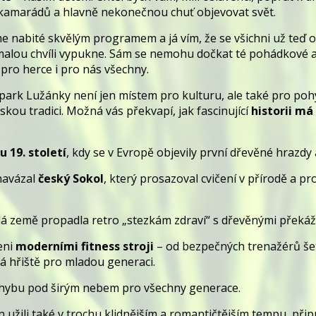
kamarádů a hlavně nekonečnou chuť objevovat svět.
 nabité skvělým programem a já vím, že se všichni už teď 
 malou chvíli vypukne. Sám se nemohu dočkat té pohádkové atm
pro herce i pro nás všechny.
park Lužánky není jen místem pro kulturu, ale také pro poh
ou tradici. Možná vás překvapí, jak fascinující
historii má
 19. století
, kdy se v Evropě objevily první dřevěné hrazdy
navázal
český Sokol
, který prosazoval cvičení v přírodě a p
á země propadla retro „stezkám zdraví“ s dřevěnými překážk
eni
moderními fitness stroji
– od bezpečných trenažérů še
á hřiště pro mladou generaci.
ohybu pod širým nebem pro všechny generace.
 užili také v trochu klidnějším a romantičtějším tempu, připr