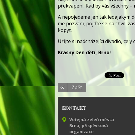
překvapení. Rád by vás všechny – 
A nepojedeme jen tak ledajakým d
mé pozvání, pojďte se na chvíli za
kopyt.
Užijte si nadcházející divadlo, cel
Krásný Den dětí, Brno!
Zpět
KONTAKT
Veřejná zeleň města
Brna, příspěvková
organizace