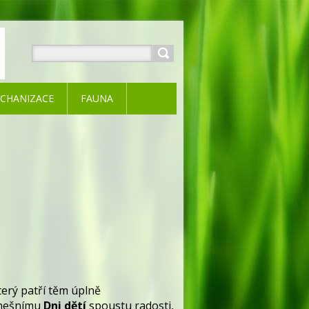
CHANIZACE
FAUNA
erý patří těm úplně
 dnešnímu
Dni dětí
spoustu radosti,