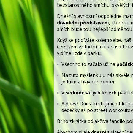
bezstarostného smíchu, skvělých 
Dnešní slavnostní odpoledne máme
divadelní představení
, které za
smích bude tou nejlepší odměnou 
Když se podíváte kolem sebe, náš 
čerstvém vzduchu má u nás obrovsk
vidíme i zde v parku:
Všechno to začalo už na
počátku
Na tuto myšlenku u nás skvěle 
jedním z hlavních center.
V
sedmdesátých letech
pak cel
A dnes? Dnes tu stojíme obklop
dědečky až po street workoutov
Brno zkrátka odjakživa fandilo p
Abychom si ale dnešní sváteční den