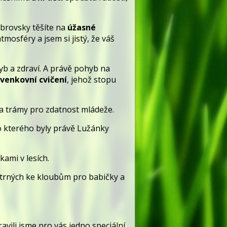
obrovsky těšíte na
úžasné
osféry a jsem si jistý, že váš
yb a zdraví. A právě pohyb na
 venkovní cvičení
, jehož stopu
 a trámy pro zdatnost mládeže.
ro kterého byly právě Lužánky
ami v lesích.
trných ke kloubům pro babičky a
avili jsme pro vás jedno speciální