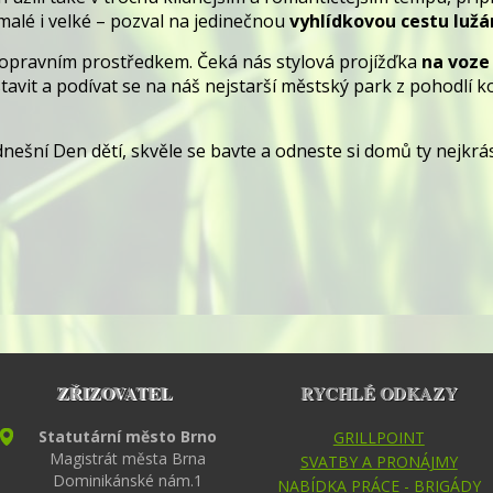
malé i velké – pozval na jedinečnou
vyhlídkovou cestu lu
opravním prostředkem. Čeká nás stylová projížďka
na voze
stavit a podívat se na náš nejstarší městský park z pohodlí
ý dnešní Den dětí, skvěle se bavte a odneste si domů ty nejkr
ZŘIZOVATEL
RYCHLÉ ODKAZY
Statutární město Brno
GRILLPOINT
Magistrát města Brna
SVATBY A PRONÁJMY
Dominikánské nám.1
NABÍDKA PRÁCE - BRIGÁDY