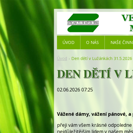
ÚVOD
O NÁS
NAŠE ČIN
Úvod
Den dětí v Lužánkách 31.5.2026
DEN DĚTÍ V L
02.06.2026 07:25
Vážené dámy, vážení pánové, a 
přeji vám všem krásné odpoledne 
nejdůležitějším lidem v našem měs