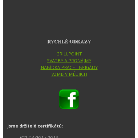
RYCHLÉ ODKAZY
GRILLPOINT
SVATBY A PRONÁJMY
NABÍDKA PRÁCE - BRIGÁDY
VZMB V MÉDIÍCH
Jsme držitelé certifikátů:
ISO 14 001 : 2016