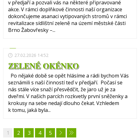
v předjaří a pozvali vás na některé připravované
akce. V rámci doplňkové činnosti naší organizace
dokončujeme asanaci vytipovaných stromů v rámci
revitalizace sídlištní zeleně na území městské části
Brno Žabovřesky –...
27.02.2026 14:52
ZELENÉ OKÉNKO
Po nějaké době se opět hlásíme a rádi bychom Vás
seznámili s naší činností teď v předjaří. Počasí se
nás stále více snaží přesvědčit, že jaro už je za
dveřmi. V našich parcích rozkvetly první sněženky a
krokusy na sebe nedají dlouho čekat. Vzhledem
k tomu, jaká byla...
1
2
3
4
5