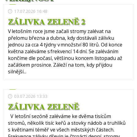
17.07.2026 16:48
ZÁLIVKA ZELENĚ 2
V letošním roce jsme začali stromy zalévat na
přelomu března a dubna, kdy dostávali zálivku
jednou za cca 4 týdny v množství 80 litrů. Od konce
května zaléváme s frekvencí 14 dní. Se zaléváním
končíme dle počasí, většinou koncem listopadu až
začátkem prosince. Záleží na tom, kdy přijdou
silnější...
03.07.2026 13:33
ZÁLIVKA ZELENĚ
V letošní sezóně zaléváme ke dvěma tisícům
stromů, několik tisíc keřů a stovky nádob a truhlíků
s květinami téměř ve všech městských částech.
Frekvence zálivky dřevin je čtrnácti denní, stromy