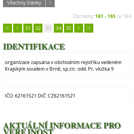
Všechny články
Záznamy:
161 - 165
ze 184
31
32
33
34
35
IDENTIFIKACE
organizace zapsána v obchodním rejstříku vedeném
Krajským soudem v Brně, sp.zn.: odd. Pr, vložka 9
IČO: 62161521 DIČ: CZ62161521
AKTUÁLNÍ INFORMACE PRO
VEŘEJNOST