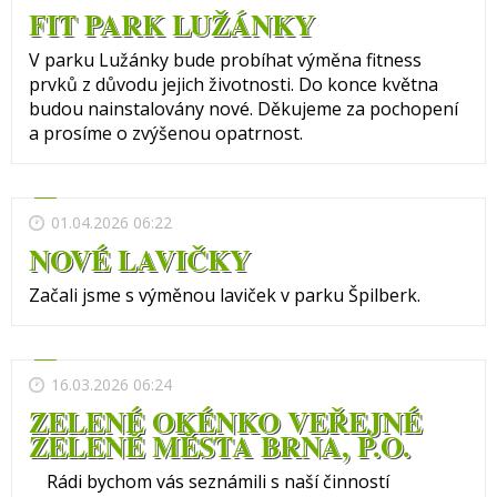
FIT PARK LUŽÁNKY
V parku Lužánky bude probíhat výměna fitness
prvků z důvodu jejich životnosti. Do konce května
budou nainstalovány nové. Děkujeme za pochopení
a prosíme o zvýšenou opatrnost.
01.04.2026 06:22
NOVÉ LAVIČKY
Začali jsme s výměnou laviček v parku Špilberk.
16.03.2026 06:24
ZELENÉ OKÉNKO VEŘEJNÉ
ZELENĚ MĚSTA BRNA, P.O.
Rádi bychom vás seznámili s naší činností