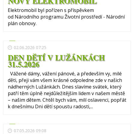
NOVÝ ELEKTROMOBIL
Elektromobil byl pořízen s příspěvkem
od Národního programu Životní prostředí - Národní
plán obnovy.
02.06.2026 07:25
DEN DĚTÍ V LUŽÁNKÁCH
31.5.2026
Vážené dámy, vážení pánové, a především vy, milé
děti, přeji vám všem krásné odpoledne zde v našich
nádherných Lužánkách. Dnes slavíme svátek, který
patří těm úplně nejdůležitějším lidem v našem městě
– našim dětem. Chtěl bych vám, milí oslavenci, popřát
k dnešnímu Dni dětí spoustu radosti,...
07.05.2026 09:08