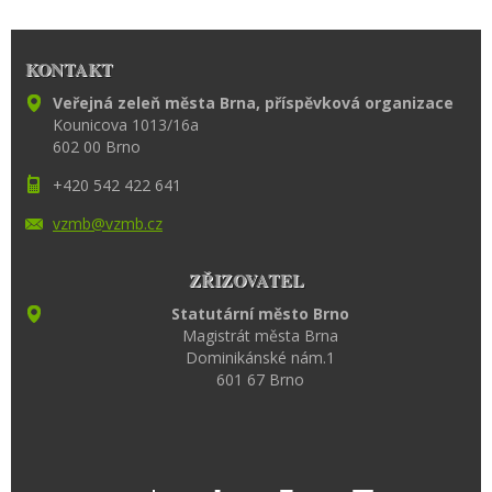
KONTAKT
Veřejná zeleň města Brna, příspěvková organizace
Kounicova 1013/16a
602 00 Brno
+420 542 422 641
vzmb@vzm
b.cz
ZŘIZOVATEL
Statutární město Brno
Magistrát města Brna
Dominikánské nám.1
601 67 Brno