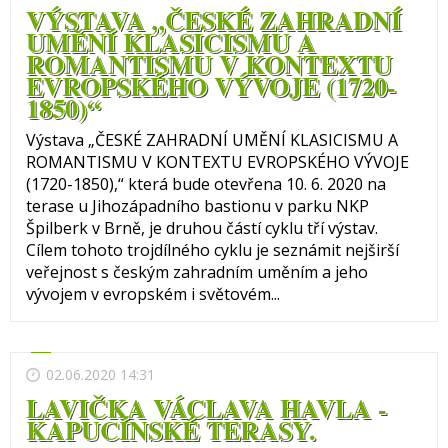
VÝSTAVA „ČESKÉ ZAHRADNÍ
UMĚNÍ KLASICISMU A
ROMANTISMU V KONTEXTU
EVROPSKÉHO VÝVOJE (1720-
1850)“
Výstava „ČESKÉ ZAHRADNÍ UMĚNÍ KLASICISMU A
ROMANTISMU V KONTEXTU EVROPSKÉHO VÝVOJE
(1720-1850),“ která bude otevřena 10. 6. 2020 na
terase u Jihozápadního bastionu v parku NKP
Špilberk v Brně, je druhou částí cyklu tří výstav.
Cílem tohoto trojdílného cyklu je seznámit nejširší
veřejnost s českým zahradním uměním a jeho
vývojem v evropském i světovém...
02.06.2020 14:31
LAVIČKA VÁCLAVA HAVLA -
KAPUCÍNSKÉ TERASY.