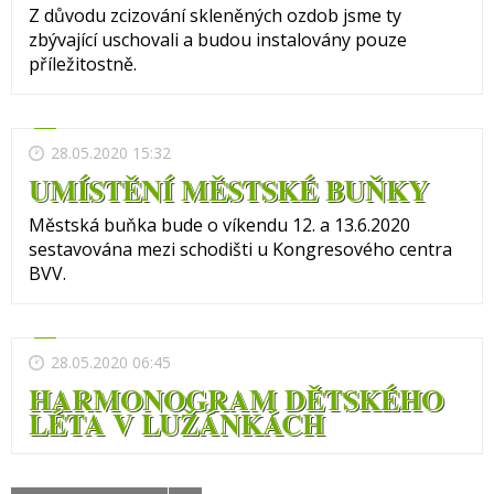
Z důvodu zcizování skleněných ozdob jsme ty
zbývající uschovali a budou instalovány pouze
příležitostně.
28.05.2020 15:32
UMÍSTĚNÍ MĚSTSKÉ BUŇKY
Městská buňka bude o víkendu 12. a 13.6.2020
sestavována mezi schodišti u Kongresového centra
BVV.
28.05.2020 06:45
HARMONOGRAM DĚTSKÉHO
LÉTA V LUŽÁNKÁCH