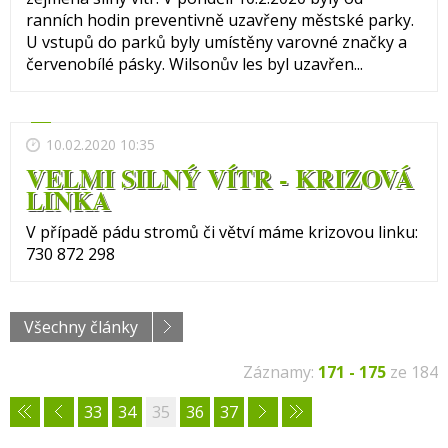
ranních hodin preventivně uzavřeny městské parky.
U vstupů do parků byly umístěny varovné značky a
červenobílé pásky. Wilsonův les byl uzavřen...
10.02.2020 10:35
VELMI SILNÝ VÍTR - KRIZOVÁ
LINKA
V případě pádu stromů či větví máme krizovou linku:
730 872 298
Všechny články
Záznamy:
171 - 175
ze 184
33
34
35
36
37