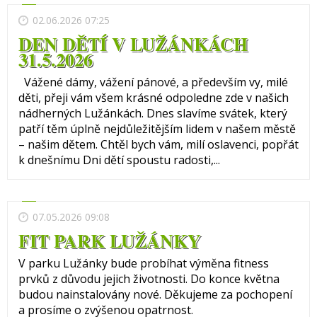
02.06.2026 07:25
DEN DĚTÍ V LUŽÁNKÁCH
31.5.2026
Vážené dámy, vážení pánové, a především vy, milé
děti, přeji vám všem krásné odpoledne zde v našich
nádherných Lužánkách. Dnes slavíme svátek, který
patří těm úplně nejdůležitějším lidem v našem městě
– našim dětem. Chtěl bych vám, milí oslavenci, popřát
k dnešnímu Dni dětí spoustu radosti,...
07.05.2026 09:08
FIT PARK LUŽÁNKY
V parku Lužánky bude probíhat výměna fitness
prvků z důvodu jejich životnosti. Do konce května
budou nainstalovány nové. Děkujeme za pochopení
a prosíme o zvýšenou opatrnost.