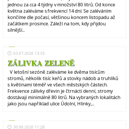
jednou za cca 4 týdny v množství 80 litrů. Od konce
května zaléváme s frekvencí 14 dní. Se zaléváním
končíme dle počasí, většinou koncem listopadu až
začátkem prosince. Záleží na tom, kdy přijdou
silnější...
03.07.2026 13:33
ZÁLIVKA ZELENĚ
V letošní sezóně zaléváme ke dvěma tisícům
stromů, několik tisíc keřů a stovky nádob a truhlíků
s květinami téměř ve všech městských částech.
Frekvence zálivky dřevin je čtrnácti denní, stromy
dostávají minimálně 80 litrů. Na vybraných lokalitách
jako jsou například ulice Údolní, Hlinky,...
30.06.2026 11:28