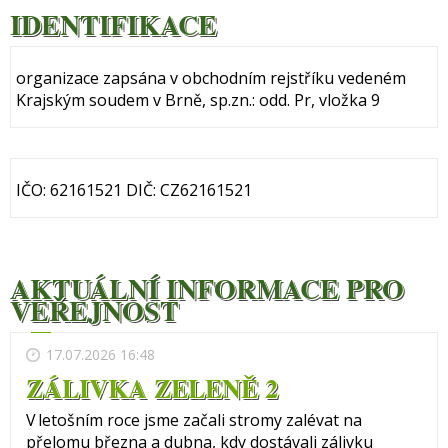
IDENTIFIKACE
organizace zapsána v obchodním rejstříku vedeném
Krajským soudem v Brně, sp.zn.: odd. Pr, vložka 9
IČO: 62161521 DIČ: CZ62161521
AKTUÁLNÍ INFORMACE PRO
VEŘEJNOST
17.07.2026 16:48
ZÁLIVKA ZELENĚ 2
V letošním roce jsme začali stromy zalévat na
přelomu března a dubna, kdy dostávali zálivku