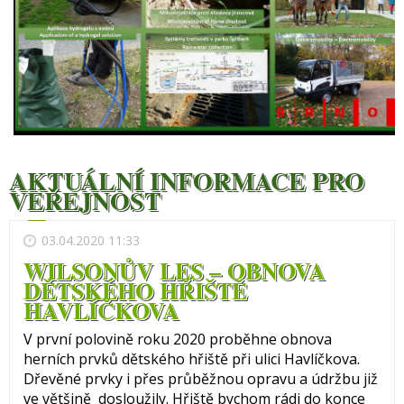
AKTUÁLNÍ INFORMACE PRO
VEŘEJNOST
03.04.2020 11:33
WILSONŮV LES – OBNOVA
DĚTSKÉHO HŘIŠTĚ
HAVLÍČKOVA
V první polovině roku 2020 proběhne obnova
herních prvků dětského hřiště při ulici Havlíčkova.
Dřevěné prvky i přes průběžnou opravu a údržbu již
ve většině dosloužily. Hřiště bychom rádi do konce