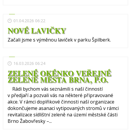
01.04.2026 06:22
NOVÉ LAVIČKY
Začali jsme s výměnou laviček v parku Špilberk.
16.03.2026 06:24
ZELENÉ OKÉNKO VEŘEJNÉ
ZELENĚ MĚSTA BRNA, P.O.
Rádi bychom vás seznámili s naší činností
v předjaří a pozvali vás na některé připravované
akce. V rámci doplňkové činnosti naší organizace
dokončujeme asanaci vytipovaných stromů v rámci
revitalizace sídlištní zeleně na území městské části
Brno Žabovřesky –...