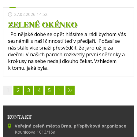
27.02.2026 14:52
ZELENÉ OKÉNKO
Po nějaké době se opět hlásíme a rádi bychom Vás
seznámili s naší činností teď v předjaří. Počasí se
nás stále více snaží přesvědčit, že jaro už je za
dveřmi. V našich parcích rozkvetly první sněženky a
krokusy na sebe nedají dlouho čekat. Vzhledem
k tomu, jaká byla...
1
2
3
4
5
KONTAKT
Veřejná zeleň města Brna, příspěvková organizace
Kounicova 1013/16a