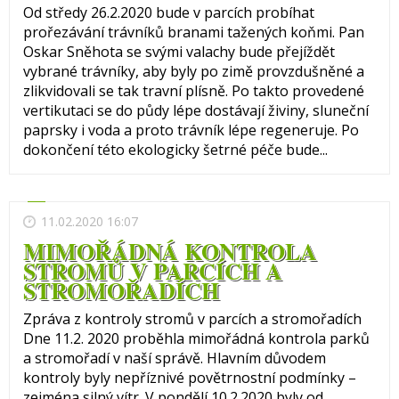
Od středy 26.2.2020 bude v parcích probíhat
prořezávání trávníků branami tažených koňmi. Pan
Oskar Sněhota se svými valachy bude přejíždět
vybrané trávníky, aby byly po zimě provzdušněné a
zlikvidovali se tak travní plísně. Po takto provedené
vertikutaci se do půdy lépe dostávají živiny, sluneční
paprsky i voda a proto trávník lépe regeneruje. Po
dokončení této ekologicky šetrné péče bude...
11.02.2020 16:07
MIMOŘÁDNÁ KONTROLA
STROMŮ V PARCÍCH A
STROMOŘADÍCH
Zpráva z kontroly stromů v parcích a stromořadích
Dne 11.2. 2020 proběhla mimořádná kontrola parků
a stromořadí v naší správě. Hlavním důvodem
kontroly byly nepříznivé povětrnostní podmínky –
zejména silný vítr. V pondělí 10.2.2020 byly od