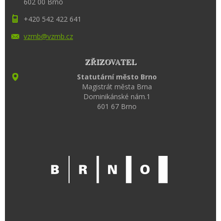
602 00 Brno
+420 542 422 641
vzmb@vzm
b.cz
ZŘIZOVATEL
Statutární město Brno
Magistrát města Brna
Dominikánské nám.1
601 67 Brno