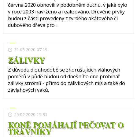
června 2020 obnovili v podobném duchu, v jaké bylo
v roce 2003 navrženo a realizováno. Dřevěné prvky
budou z části provedeny z tvrdého akátového či
dubového dřeva pro...
31.03.2020 07:19
ZÁLIVKY
Z důvodu dlouhodobě se zhorušujících vláhových
poměrů v půdě budou od dnešního dne probíhat
zálivky stromů - přímo do zálivkových mís a také do
závlahových vaků.
25.02.2020 15:31
KONĚ POMÁHAJÍ PEČOVAT O
TRÁVNÍKY