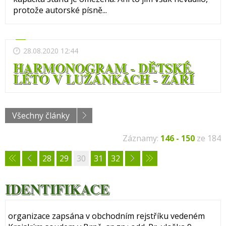
protože autorské písně...
28.08.2020 12:44
HARMONOGRAM - DĚTSKÉ
LÉTO V LUŽÁNKÁCH - ZÁŘÍ
Všechny články
Záznamy:
146 - 150
ze 184
28
29
30
31
32
IDENTIFIKACE
organizace zapsána v obchodním rejstříku vedeném