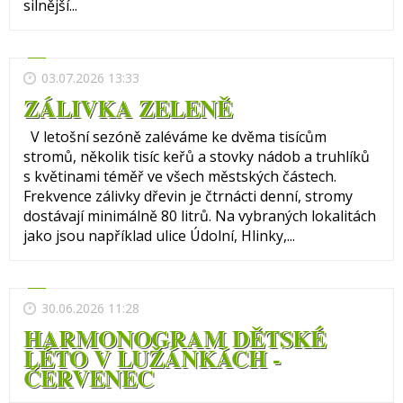
silnější...
03.07.2026 13:33
ZÁLIVKA ZELENĚ
V letošní sezóně zaléváme ke dvěma tisícům
stromů, několik tisíc keřů a stovky nádob a truhlíků
s květinami téměř ve všech městských částech.
Frekvence zálivky dřevin je čtrnácti denní, stromy
dostávají minimálně 80 litrů. Na vybraných lokalitách
jako jsou například ulice Údolní, Hlinky,...
30.06.2026 11:28
HARMONOGRAM DĚTSKÉ
LÉTO V LUŽÁNKÁCH -
ČERVENEC