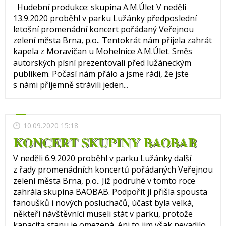
Hudební produkce: skupina A.M.Úlet V neděli
13.9.2020 proběhl v parku Lužánky předposlední
letošní promenádní koncert pořádaný Veřejnou
zelení města Brna, p.o.. Tentokrát nám přijela zahrát
kapela z Moravičan u Mohelnice A.M.Úlet. Směs
autorských písní prezentovali před lužáneckým
publikem. Počasí nám přálo a jsme rádi, že jste
s námi příjemně strávili jeden...
10.09.2020 15:18
KONCERT SKUPINY BAOBAB
V neděli 6.9.2020 proběhl v parku Lužánky další
z řady promenádních koncertů pořádaných Veřejnou
zelení města Brna, p.o.. Již podruhé v tomto roce
zahrála skupina BAOBAB. Podpořit jí přišla spousta
fanoušků i nových posluchačů, účast byla velká,
někteří návštěvníci museli stát v parku, protože
kapacita stanu je omezená. Ani to jim však nevadilo,