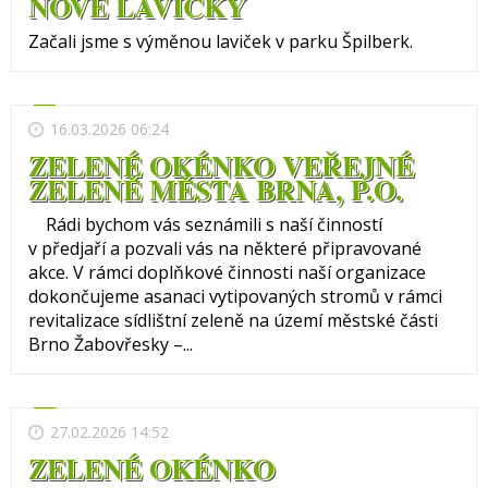
NOVÉ LAVIČKY
Začali jsme s výměnou laviček v parku Špilberk.
16.03.2026 06:24
ZELENÉ OKÉNKO VEŘEJNÉ
ZELENĚ MĚSTA BRNA, P.O.
Rádi bychom vás seznámili s naší činností
v předjaří a pozvali vás na některé připravované
akce. V rámci doplňkové činnosti naší organizace
dokončujeme asanaci vytipovaných stromů v rámci
revitalizace sídlištní zeleně na území městské části
Brno Žabovřesky –...
27.02.2026 14:52
ZELENÉ OKÉNKO