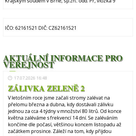
Krajským soudem v Brně, sp.zn.: odd. Pr, vložka 9
IČO: 62161521 DIČ: CZ62161521
AKTUÁLNÍ INFORMACE PRO
VEŘEJNOST
17.07.2026 16:48
ZÁLIVKA ZELENĚ 2
V letošním roce jsme začali stromy zalévat na
přelomu března a dubna, kdy dostávali zálivku
jednou za cca 4 týdny v množství 80 litrů. Od konce
května zaléváme s frekvencí 14 dní. Se zaléváním
končíme dle počasí, většinou koncem listopadu až
začátkem prosince. Záleží na tom, kdy přijdou