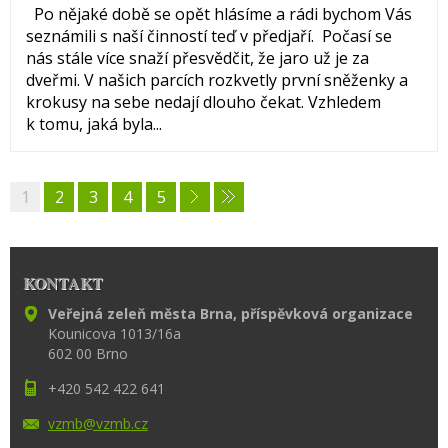
Po nějaké době se opět hlásíme a rádi bychom Vás
seznámili s naší činností teď v předjaří. Počasí se
nás stále více snaží přesvědčit, že jaro už je za
dveřmi. V našich parcích rozkvetly první sněženky a
krokusy na sebe nedají dlouho čekat. Vzhledem
k tomu, jaká byla...
1
2
3
4
5
KONTAKT
Veřejná zeleň města Brna, příspěvková organizace
Kounicova 1013/16a
602 00 Brno
+420 542 422 641
vzmb@vzm
b.cz