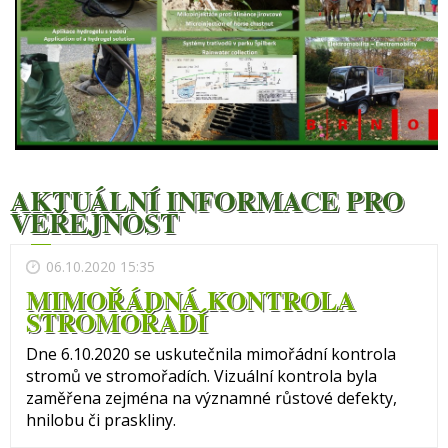
AKTUÁLNÍ INFORMACE PRO
VEŘEJNOST
06.10.2020 15:35
MIMOŘÁDNÁ KONTROLA
STROMOŘADÍ
Dne 6.10.2020 se uskutečnila mimořádní kontrola
stromů ve stromořadích. Vizuální kontrola byla
zaměřena zejména na významné růstové defekty,
hnilobu či praskliny.