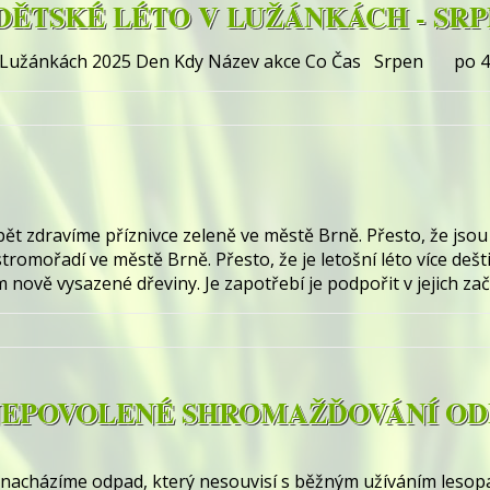
TSKÉ LÉTO V LUŽÁNKÁCH - SRP
užánkách 2025 Den Kdy Název akce Co Čas Srpen po 4.8.2
ět zdravíme příznivce zeleně ve městě Brně. Přesto, že jso
omořadí ve městě Brně. Přesto, že je letošní léto více dešti
ově vysazené dřeviny. Je zapotřebí je podpořit v jejich začát
 NEPOVOLENÉ SHROMAŽĎOVÁNÍ OD
 nacházíme odpad, který nesouvisí s běžným užíváním lesop