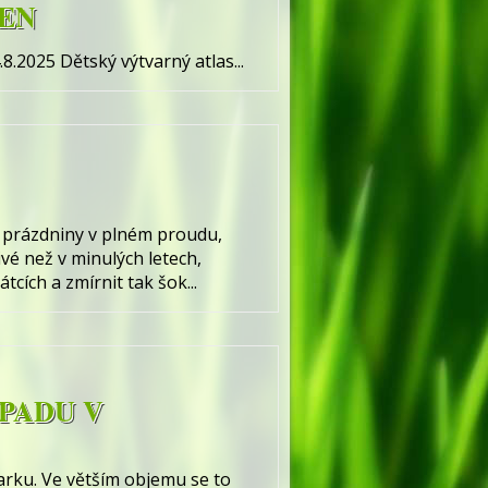
EN
025 Dětský výtvarný atlas...
u prázdniny v plném proudu,
vé než v minulých letech,
cích a zmírnit tak šok...
PADU V
arku. Ve větším objemu se to