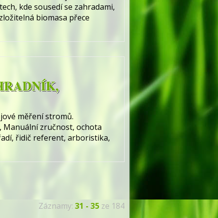
stech, kde sousedí se zahradami,
ozložitelná biomasa přece
HRADNÍK,
ojové měření stromů.
, Manuální zručnost, ochota
í, řidič referent, arboristika,
Záznamy:
31 - 35
ze 184