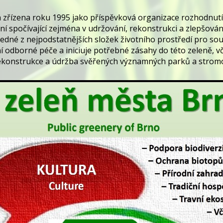
a zřízena roku 1995 jako příspěvková organizace rozhodnut
 spočívající zejména v udržování, rekonstrukci a zlepšován
edné z nejpodstatnějších složek životního prostředí pro s
í odborné péče a iniciuje potřebné zásahy do této zeleně, vč
 rekonstrukce a údržba svěřených významných parků a strom