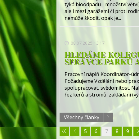
týká bioodpadu - množství větví
ale i mezi garážemi či proti ro
nemůže škodit, opak je...
08.07.2025 13:17
HLEDÁME KOLEGU
SPRÁVCE PARKŮ 
Pracovní náplň Koordinátor-údrž
Požadujeme Vzdělání nebo praxe
spolupracovat, svědomitost. Nabí
řez keřů a stromů, zakládání (výs
Všechny články
5
6
7
8
9