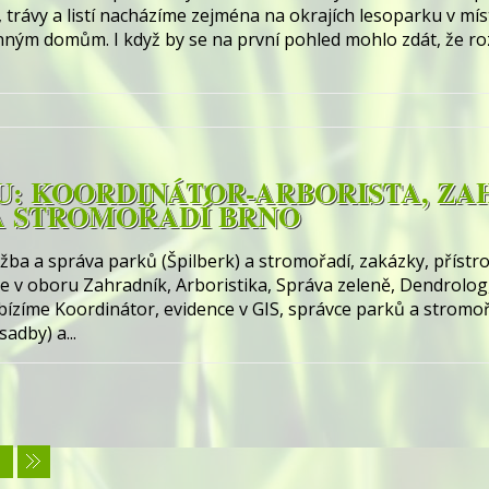
, trávy a listí nacházíme zejména na okrajích lesoparku v mí
dinným domům. I když by se na první pohled mohlo zdát, že r
: KOORDINÁTOR-ARBORISTA, ZA
A STROMOŘADÍ BRNO
ba a správa parků (Špilberk) a stromořadí, zakázky, přístr
 v oboru Zahradník, Arboristika, Správa zeleně, Dendrolog
zíme Koordinátor, evidence v GIS, správce parků a stromořad
adby) a...