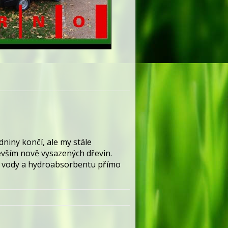
niny končí, ale my stále
evším nově vysazených dřevin.
, vody a hydroabsorbentu přímo