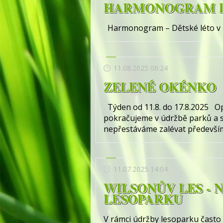
HARMONOGRAM DĚ
Harmonogram – Dětské léto v L
11.08.2025 06:24
ZELENÉ OKÉNKO
Týden od 11.8. do 17.8.2025 Op
pokračujeme v údržbě parků a str
nepřestáváme zalévat především n
11.07.2025 14:04
WILSONŮV LES -
LESOPARKU
V rámci údržby lesoparku často