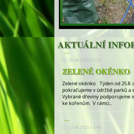
AKTUÁLNÍ INFO
25.08.2025 07:33
ZELENÉ OKÉNKO
Zelené okénko Týden od 25.8. d
pokračujeme v údržbě parků a s
Vybrané dřeviny podporujeme in
ke kořenům. V rámci...
12.08.2025 13:44