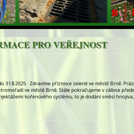
RMACE PRO VEŘEJNOST
o 31.8.2025 Zdravíme příznivce zeleně ve městě Brně. Prázd
tromořadí ve městě Brně. Stále pokračujeme v zálivce před
jektážemi kořenového systému, to je dodání směsi hnojiva