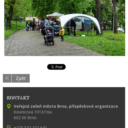
Zpět
KONTAKT
Veřejná zeleň města Brna, příspěvková organizace
Kounicova 1013/16a
602 00 Brno
+420 542 422 641