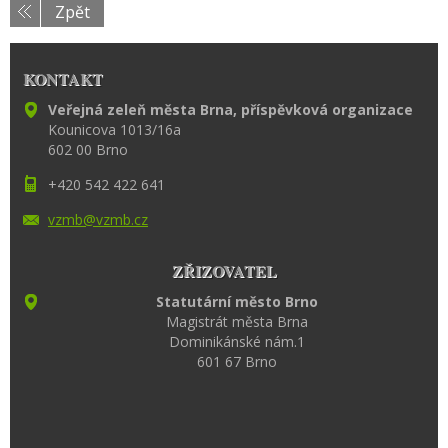
Zpět
KONTAKT
Veřejná zeleň města Brna, příspěvková organizace
Kounicova 1013/16a
602 00 Brno
+420 542 422 641
vzmb@vzm
b.cz
ZŘIZOVATEL
Statutární město Brno
Magistrát města Brna
Dominikánské nám.1
601 67 Brno