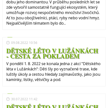
dobu jeho dominantou. V průběhu posledních let se
zde vytvořil samostatně fungující ekosystém, který
umožňuje rozvoj nespočetného množství živočichů.
Ať to jsou obojživelníci, ptáci, ryby nebo vodní hmyz.
Nejpalčivějším tématem bylo do...
09.08.2022 10:56
DĚTSKÉ LÉTO V LUŽÁNKÁCH
- CESTA ZA POKLADEM
V pondělí 1. 8. 2022 se konala jedna z akcí "Dětského
léta v Lužánkách": Děti šly po vyznačené trase, kde
luštily úkoly a cestou hledaly zajímavůstky, jako jsou
kamínky, lístky, větvičky a pod.
30.07.2022 11:42
DĚTSKÉ LÉTO V LUŽÁNKÁCH