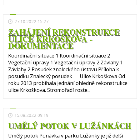
27.10.2022 15:27
ZAHÁJENÍ REKONSTRUKCE
ULICE KRKOŠKOVA -
DOKUMENTACE
Koordinační situace 1 Koordinační situace 2
Vegetační úpravy 1 Vegetační úpravy 2 Závlahy 1
Závlahy 2 Posudek znaleckého ústavu Příloha k
posudku Znalecký posudek Ulice Krkoškova Od
roku 2013 probíhala jednání ohledně rekonstrukce
ulice Krkoškova. Stromořadí roste...
15.08.2022 09:19
UMĚLÝ POTOK V LUŽÁNKÁCH
Umělý potok Ponávka v parku Lužánky je již delší