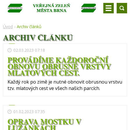
Úvod
Archiv článků
ARCHIV ČLÁNKŮ
02.03.2023 07:18
PROVÁDÍME KAŽDOROČNÍ
OBNOVU OBRUSNÉ VRSTVY
MLATOVÝCH CEST.
Každý rok po zimě je nutné obnovit obrusnou vrstvu
tzv. mlatových cest ve všech našich parcích.
01.02.2023 07:35
OPRAVA MOSTKU V
LUŽÁNKÁCH