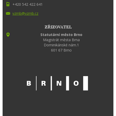
+420 542 422 641
vzmb@vzm
b.cz
ZŘIZOVATEL
Statutární město Brno
Magistrát města Brna
Dominikánské nám.1
601 67 Brno