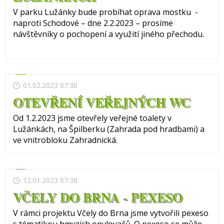
V parku Lužánky bude probíhat oprava mostku -
naproti Schodové – dne 2.2.2023 – prosíme
návštěvníky o pochopení a využití jiného přechodu.
01.02.2023 07:30
OTEVŘENÍ VEŘEJNÝCH WC
Od 1.2.2023 jsme otevřely veřejné toalety v
Lužánkách, na Špilberku (Zahrada pod hradbami) a
ve vnitrobloku Zahradnická.
12.01.2023 07:38
VČELY DO BRNA - PEXESO
V rámci projektu Včely do Brna jsme vytvořili pexeso