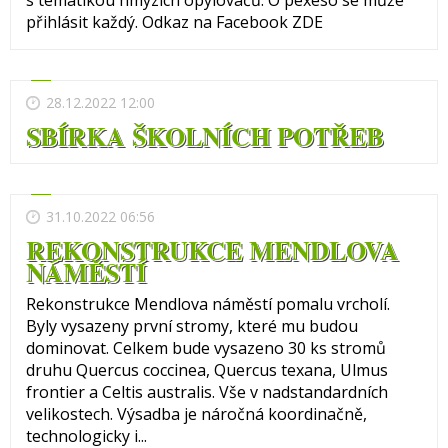
s tématikou hmyzích opylovačů. O pexeso se může
přihlásit každý. Odkaz na Facebook ZDE
28.12.2022 12:00
SBÍRKA ŠKOLNÍCH POTŘEB
31.10.2022 06:56
REKONSTRUKCE MENDLOVA
NÁMĚSTÍ
Rekonstrukce Mendlova náměstí pomalu vrcholí.
Byly vysazeny první stromy, které mu budou
dominovat. Celkem bude vysazeno 30 ks stromů
druhu Quercus coccinea, Quercus texana, Ulmus
frontier a Celtis australis. Vše v nadstandardních
velikostech. Výsadba je náročná koordinačně,
technologicky i...