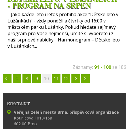
- PROGRAM NA SRPEN
Jako každé léto i letos probíhá akce "Dětské léto v
Lužánkách" - vždy pondělí a čtvrtky od 16:00 v
městském parku Lužánky. Pokud hledáte zajímavý
program pro Vaše nejmenší, určitě si vyberete i z
naší srpnové nabídky: Harmonogram – Dětské léto
v Lužánkách...
Záznamy:
91 - 100
ze 186
8
9
10
11
12
KONTAKT
Veřejná zeleň města Brna, příspěvková organizace
Kounicova 1013/16a
602 00 Brno