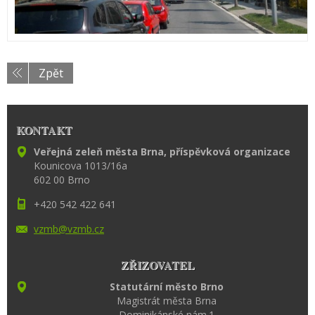
Zpět
KONTAKT
Veřejná zeleň města Brna, příspěvková organizace
Kounicova 1013/16a
602 00 Brno
+420 542 422 641
vzmb@vzm
b.cz
ZŘIZOVATEL
Statutární město Brno
Magistrát města Brna
Dominikánské nám.1