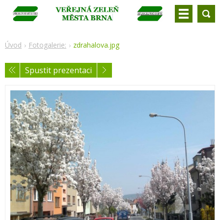
Úvod
Fotogalerie:
zdrahalova.jpg
Spustit prezentaci