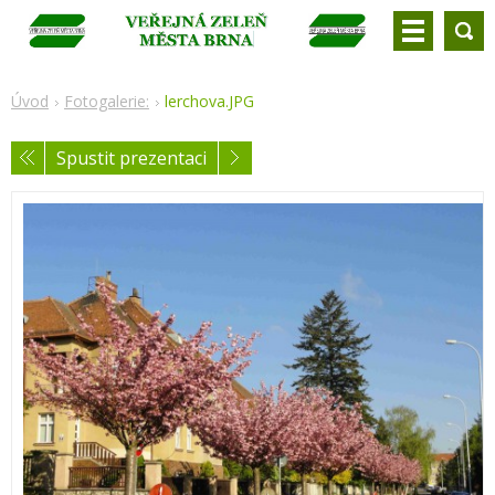
Úvod
Fotogalerie:
lerchova.JPG
Spustit prezentaci