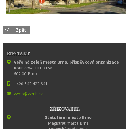
Zpět
KONTAKT
Veřejná zeleň města Brna, příspěvková organizace
Kounicova 1013/16a
602 00 Brno
+420 542 422 641
vzmb@vzm
b.cz
ZŘIZOVATEL
Statutární město Brno
Magistrát města Brna
Dominikánské nám.1