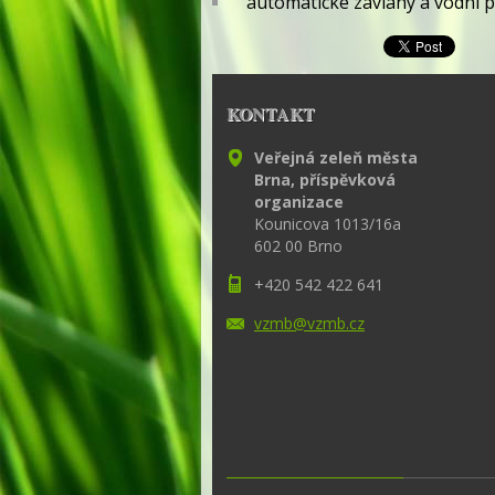
automatické závlahy a vodní p
KONTAKT
Veřejná zeleň města
Brna, příspěvková
organizace
Kounicova 1013/16a
602 00 Brno
+420 542 422 641
vzmb@vzm
b.cz