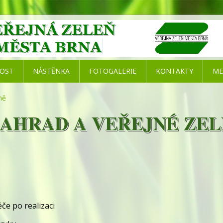
NOST
NÁSTĚNKA
FOTOGALERIE
KONTAKTY
ME
ně
ZAHRAD A VEŘEJNÉ ZE
e po realizaci