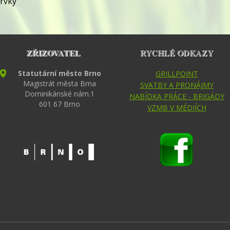
rvky
ZŘIZOVATEL
RYCHLÉ ODKAZY
Statutární město Brno
GRILLPOINT
Magistrát města Brna
SVATBY A PRONÁJMY
Dominikánské nám.1
NABÍDKA PRÁCE - BRIGÁDY
601 67 Brno
VZMB V MÉDIÍCH