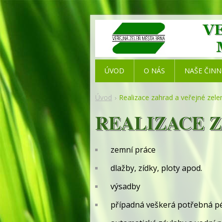
ÚVOD
O NÁS
NAŠE ČIN
Úvod
Realizace zahrad a veřejné zele
REALIZACE 
zemní práce
dlažby, zídky, ploty apod.
výsadby
případná veškerá potřebná péč