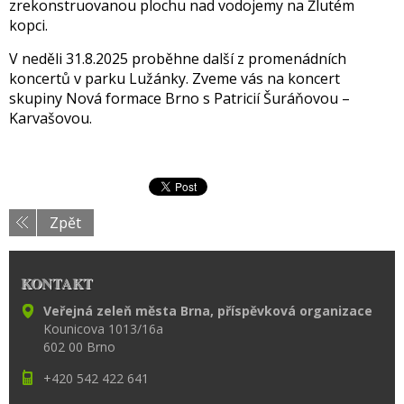
zrekonstruovanou plochu nad vodojemy na Žlutém
kopci.
V neděli 31.8.2025 proběhne další z promenádních
koncertů v parku Lužánky. Zveme vás na koncert
skupiny Nová formace Brno s Patricií Šuráňovou –
Karvašovou.
Zpět
KONTAKT
Veřejná zeleň města Brna, příspěvková organizace
Kounicova 1013/16a
602 00 Brno
+420 542 422 641