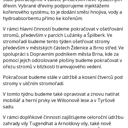
dřevin. Vybrané dřeviny podporujeme injektážemi
kořenového systému, to je dodání směsi hnojiva, vody a
hydroabsorbentu přímo ke kořenům.
V rámci hlavní činnosti budeme pokračovat v ošetřování
stromů, především v parcích Lužánky a Špilberk. Ve
stromořadí budeme tento týden ošetřovat stromy
především v městských částech Židenice a Brno střed. Ve
spolupráci s Dopravním podnikem města Brna, kde za
pomocí jejich odizolované plošiny budeme pokračovat v
ořezu stromů v blízkosti tramvajového vedení.
Pokračovat budeme stále v údržbě a kosení čtverců pod
stromy v uličním stromořadí.
V tomto týdnu budeme také opravovat a znovu natírat
mobiliář a herní prvky ve Wilsonově lese a v Tyršově
sadu.
V rámci doplňkové činnosti zajišťujeme celoroční údržbu
zahrady vily Tugendhat a Arnoldovy vily, také nově