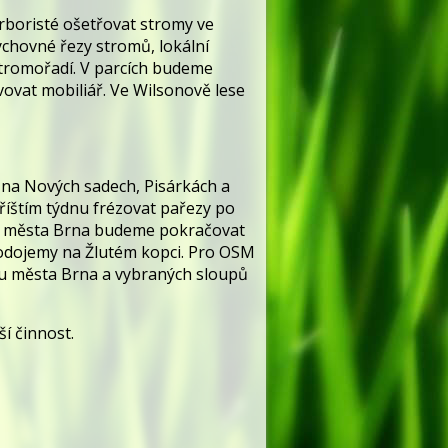
arboristé ošetřovat stromy ve
ýchovné řezy stromů, lokální
tromořadí. V parcích budeme
vovat mobiliář. Ve Wilsonově lese
 na Nových sadech, Pisárkách a
íštím týdnu frézovat pařezy po
um města Brna budeme pokračovat
vodojemy na Žlutém kopci. Pro OSM
u města Brna a vybraných sloupů
jší činnost.