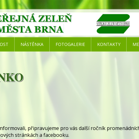
NOST
NÁSTĚNKA
FOTOGALERIE
KONTAKTY
ME
NKO
ormovali, připravujeme pro vás další ročník promenádních 
ových stránkách a facebooku.