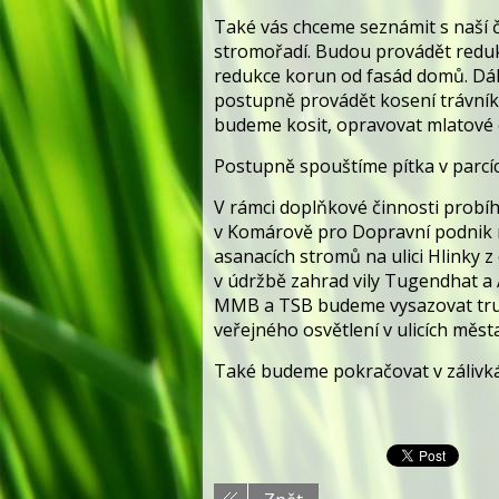
Také vás chceme seznámit s naší či
stromořadí. Budou provádět redukc
redukce korun od fasád domů. Dá
postupně provádět kosení trávníků
budeme kosit, opravovat mlatové c
Postupně spouštíme pítka v parcíc
V rámci doplňkové činnosti probíh
v Komárově pro Dopravní podnik m
asanacích stromů na ulici Hlink
v údržbě zahrad vily Tugendhat a
MMB a TSB budeme vysazovat truh
veřejného osvětlení v ulicích měst
Také budeme pokračovat v zálivkác