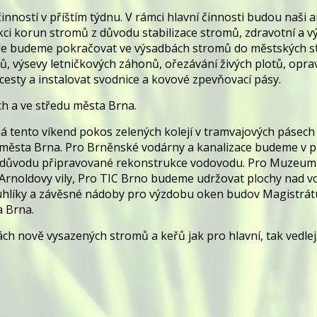
nností v příštím týdnu. V rámci hlavní činnosti budou naši 
i korun stromů z důvodu stabilizace stromů, zdravotní a v
le budeme pokračovat ve výsadbách stromů do městských s
, výsevy letničkových záhonů, ořezávání živých plotů, opra
esty a instalovat svodnice a kovové zpevňovací pásy.
h a ve středu města Brna.
á tento víkend pokos zelených kolejí v tramvajových pásech
ěsta Brna. Pro Brněnské vodárny a kanalizace budeme v př
y z důvodu připravované rekonstrukce vodovodu. Pro Muze
 Arnoldovy vily, Pro TIC Brno budeme udržovat plochy nad 
líky a závěsné nádoby pro výzdobu oken budov Magistrát
a Brna.
h nově vysazených stromů a keřů jak pro hlavní, tak vedle