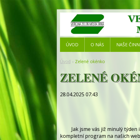
ÚVOD
O NÁS
NAŠE ČIN
Úvod
Zelené okénko
ZELENÉ OKÉ
28.04.2025 07:43
Jak jsme vás již minulý týden inf
kompletní program na našich web