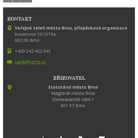
KONTAKT
Veřejná zeleň města Brna, příspěvková organizace
Kounicova 1013/16a
602 00 Brno
+420 542 422 641
vzmb@vzm
b.cz
ZŘIZOVATEL
Statutární město Brno
Magistrát města Brna
Dominikánské nám.1
601 67 Brno