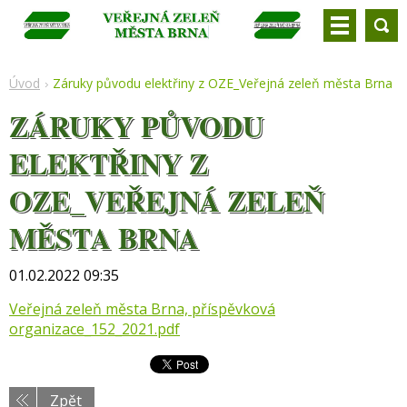
Úvod
Záruky původu elektřiny z OZE_Veřejná zeleň města Brna
ZÁRUKY PŮVODU
ELEKTŘINY Z
OZE_VEŘEJNÁ ZELEŇ
MĚSTA BRNA
01.02.2022 09:35
Veřejná zeleň města Brna, příspěvková
organizace_152_2021.pdf
Zpět