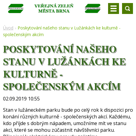
Úvod
Poskytování našeho stanu v Lužánkách ke kulturně -
společenským akcím
POSKYTOVÁNÍ NAŠEHO
STANU V LUŽÁNKÁCH KE
KULTURNĚ -
SPOLEČENSKÝM AKCÍM
02.09.2019 10:55
Stan v lužáneckém parku bude po celý rok k dispozici pro
konání různých kulturně - společenských akcí. Každému,
kdo příjde s dobrým nápadem, umožníme mít ve stanu
akci, které se mohou zúčastnit návštěvníci parku.