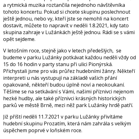
a rytmická muzika roztančila nejednoho návštěvníka
tohoto koncertu. Pokud si chcete skupinu poslechnout
ještě jednou, nebo vy, kteří jste se nemohli na koncert
dostavit, můžete to napravit v neděli 1.8.2021, kdy tato
skupina zahraje v Lužánkách ještě jednou. Rádi se s vámi
opět sejdeme.
V letošním roce, stejně jako v letech předešlých, se
budeme v parku Lužánky potkávat každou neděli vždy od
15 do 16 hodin v party stanu při ulici Pionýrská.
Přichystali jsme pro vás průřez hudebními žánry. Někteří
interpreti u nás vystupují na základě vašich přání
opakovaně, někteří budou úplně noví a neokoukaní.
Těšíme se na setkávání s Vámi, našimi příznivci nejenom
hezké hudby, ale také příznivci krásných historických
parků ve městě Brně, mezi něž park Lužánky hrdě patří.
Již příští neděli 11.7.2021 v parku Lužánky přivítáme
hudební skupinu Prozatím, která nám zahrála s velkým
úspěchem poprvé v loňském roce.