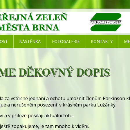
NOST
NÁSTĚNKA
FOTOGALERIE
KONTAKTY
ME
SME DĚKOVNÝ DOPIS
a za vstřícné jednání a ochotu umožnit členům Parkinson
anque a nerušeném posezení v krásném parku Lužánky.
 a v příloze posílají aktuální foto.
ještě zopakujeme, je tam mnoho k vidění.