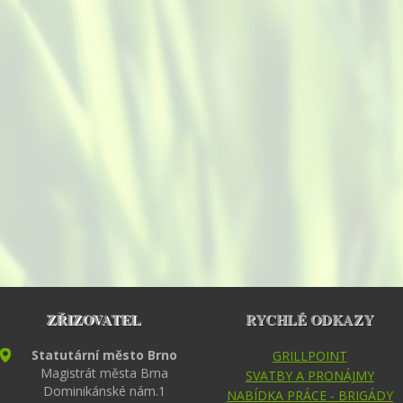
ZŘIZOVATEL
RYCHLÉ ODKAZY
Statutární město Brno
GRILLPOINT
Magistrát města Brna
SVATBY A PRONÁJMY
Dominikánské nám.1
NABÍDKA PRÁCE - BRIGÁDY