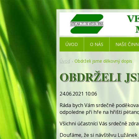
ÚVOD
O NÁS
NAŠE ČIN
Úvod
Obdrželi jsme děkovný dopis
OBDRŽELI J
24.06.2021 10:06
Ráda bych Vám srdečně poděkoval
odpoledne při hře na hřišti pét
Všichni účastníci Vás srdečně zdraví
Doufáme, že si návštěvu Lužánek 