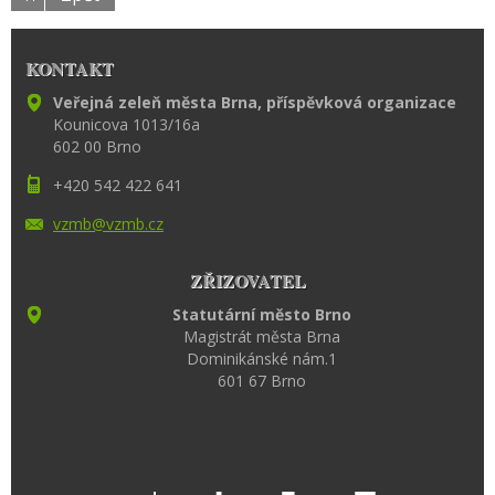
KONTAKT
Veřejná zeleň města Brna, příspěvková organizace
Kounicova 1013/16a
602 00 Brno
+420 542 422 641
vzmb@vzm
b.cz
ZŘIZOVATEL
Statutární město Brno
Magistrát města Brna
Dominikánské nám.1
601 67 Brno