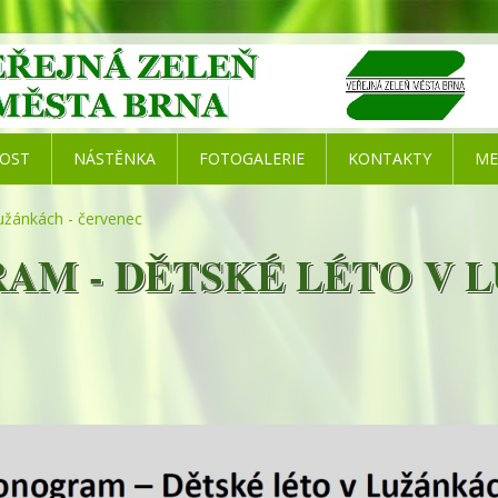
NOST
NÁSTĚNKA
FOTOGALERIE
KONTAKTY
ME
užánkách - červenec
M - DĚTSKÉ LÉTO V L