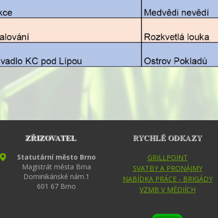
ZŘIZOVATEL
RYCHLÉ ODKAZY
Statutární město Brno
GRILLPOINT
Magistrát města Brna
SVATBY A PRONÁJMY
Dominikánské nám.1
NABÍDKA PRÁCE - BRIGÁDY
601 67 Brno
VZMB V MÉDIÍCH