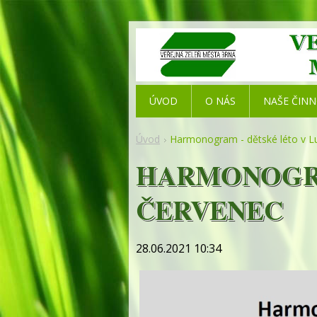
ÚVOD
O NÁS
NAŠE ČIN
Úvod
Harmonogram - dětské léto v L
HARMONOGRA
ČERVENEC
28.06.2021 10:34