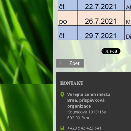
Zpět
KONTAKT
Veřejná zeleň města
Brna, příspěvková
organizace
Kounicova 1013/16a
602 00 Brno
+420 542 422 641