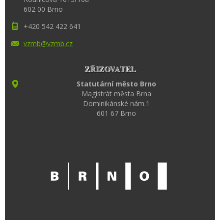
602 00 Brno
+420 542 422 641
vzmb@vzm
b.cz
ZŘIZOVATEL
Statutární město Brno
Magistrát města Brna
Dominikánské nám.1
601 67 Brno