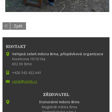
Zpět
KONTAKT
Veřejná zeleň města Brna, příspěvková organizace
Kounicova 1013/16a
602 00 Brno
+420 542 422 641
vzmb@vzm
b.cz
ZŘIZOVATEL
Statutární město Brno
Magistrát města Brna
Dominikánské nám.1