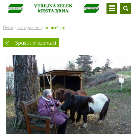
Úvod
Fotogalerie:
ponici4.jpg
Spustit prezentaci