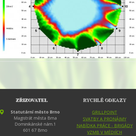
ZŘIZOVATEL
RYCHLÉ ODKAZY
Statutární město Brno
GRILLPOINT
Magistrát města Brna
SVATBY A PRONÁJMY
Dominikánské nám.1
NABÍDKA PRÁCE - BRIGÁDY
601 67 Brno
VZMB V MÉDIÍCH