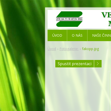
ÚVOD
O NÁS
NAŠE ČIN
Úvod
Fotogalerie:
fakopp.jpg
Spustit prezentaci