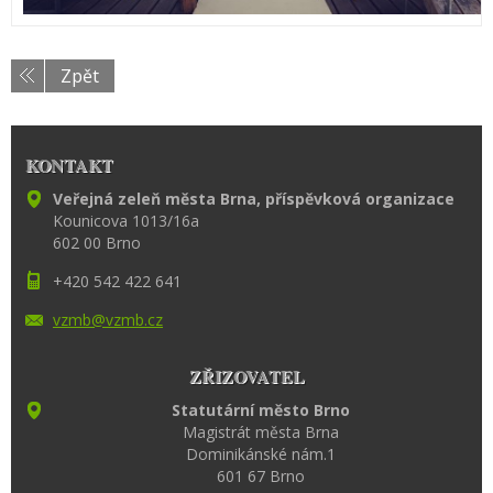
Zpět
KONTAKT
Veřejná zeleň města Brna, příspěvková organizace
Kounicova 1013/16a
602 00 Brno
+420 542 422 641
vzmb@vzm
b.cz
ZŘIZOVATEL
Statutární město Brno
Magistrát města Brna
Dominikánské nám.1
601 67 Brno