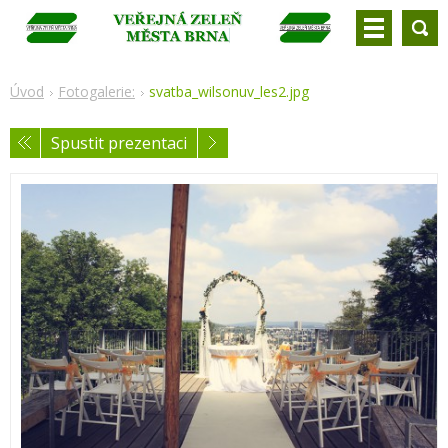
Úvod
Fotogalerie:
svatba_wilsonuv_les2.jpg
Spustit prezentaci