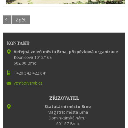
Zpět
KONTAKT
Veřejná zeleň města Brna, příspěvková organizace
Kounicova 1013/16a
602 00 Brno
+420 542 422 641
vzmb@vzm
b.cz
ZŘIZOVATEL
Statutární město Brno
Magistrát města Brna
Dominikánské nám.1
601 67 Brno