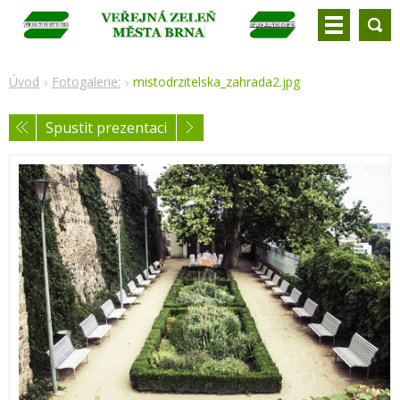
Úvod
Fotogalerie:
mistodrzitelska_zahrada2.jpg
Spustit prezentaci